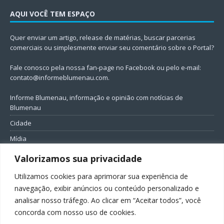
AQUI VOCÊ TEM ESPAÇO
Quer enviar um artigo, release de matérias, buscar parcerias
comerciais ou simplesmente enviar seu comentário sobre o Portal?
Fale conosco pela nossa fan-page no Facebook ou pelo e-mail:
contato@informeblumenau.com
.
Informe Blumenau, informação e opinião com notícias de
Blumenau
Cidade
Mídia
Entretenimento
Valorizamos sua privacidade
Geral
Utilizamos cookies para aprimorar sua experiência de
Política
navegação, exibir anúncios ou conteúdo personalizado e
analisar nosso tráfego. Ao clicar em “Aceitar todos”, você
FIQUE CONECTADO
concorda com nosso uso de cookies.