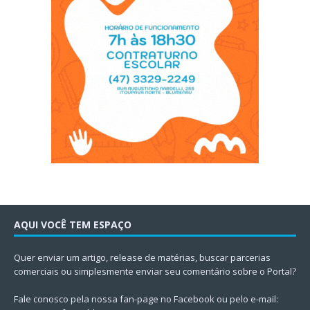
AQUI VOCÊ TEM ESPAÇO
Quer enviar um artigo, release de matérias, buscar parcerias
comerciais ou simplesmente enviar seu comentário sobre o Portal?
Fale conosco pela nossa fan-page no Facebook ou pelo e-mail: