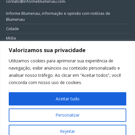
contato@informeblumenau.com
.
Informe Blumenau, informação e opinião com notícias de
Blumenau
Cidade
Mídia
Entretenimento
Valorizamos sua privacidade
Geral
Utilizamos cookies para aprimorar sua experiência de
Política
navegação, exibir anúncios ou conteúdo personalizado e
analisar nosso tráfego. Ao clicar em “Aceitar todos”, você
FIQUE CONECTADO
concorda com nosso uso de cookies.
Aceitar tudo
Personalizar
Todos os direitos reservados ao Informe Blumenau
Rejeitar