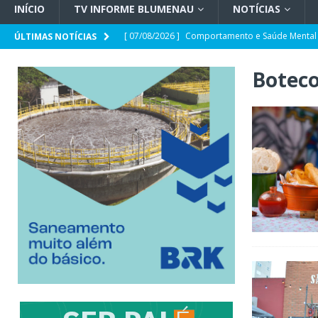
INÍCIO
TV INFORME BLUMENAU
NOTÍCIAS
[ 07/08/2026 ]
Comportamento e Saúde Mental
ÚLTIMAS NOTÍCIAS
[ 07/08/2026 ]
Opinião | Criminalidade e prop
Boteco
[ 07/08/2026 ]
SC e Paraguai avançam em acor
[ 07/08/2026 ]
Entrevista | Túlio de Amorim Pf
[ 07/08/2026 ]
HEMOSC adota novos critérios 
[ 07/08/2026 ]
Indaial registra o maior crescim