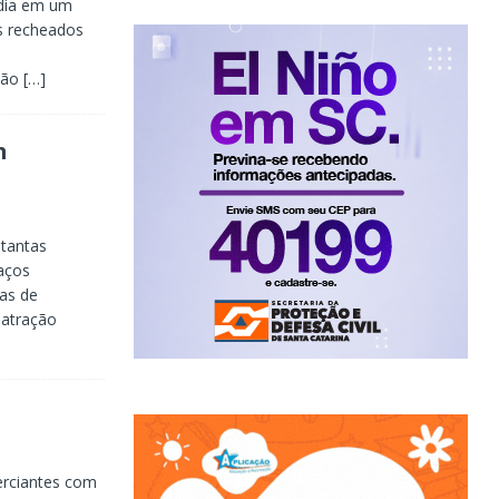
 dia em um
s recheados
,
ção
[…]
m
tantas
aços
nas de
 atração
erciantes com