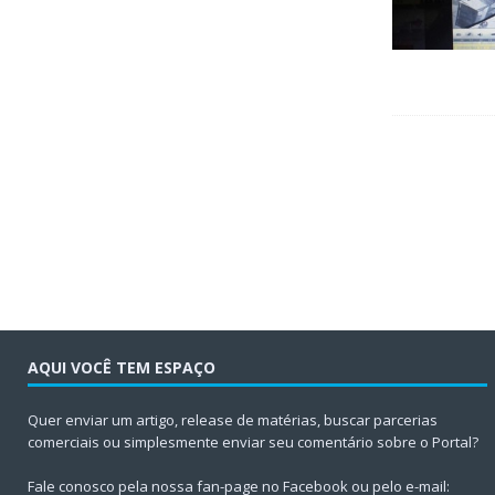
AQUI VOCÊ TEM ESPAÇO
Quer enviar um artigo, release de matérias, buscar parcerias
comerciais ou simplesmente enviar seu comentário sobre o Portal?
Fale conosco pela nossa fan-page no Facebook ou pelo e-mail: