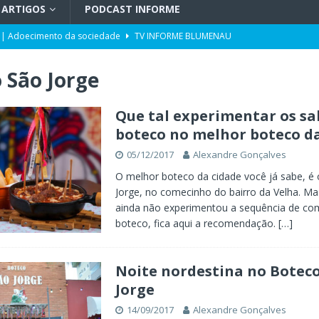
ARTIGOS
PODCAST INFORME
 | Adoecimento da sociedade
TV INFORME BLUMENAU
orcionalidade em Santa Catarina
ARTIGOS
 São Jorge
do por portos e milho após reuniões em Assunção
POLÍTICA
uetzenreiter, candidato ao Senado pelo Missão
TV INFORME BLUMENAU
Que tal experimentar os sa
boteco no melhor boteco da
para doação de sangue
POLÍTICA
05/12/2017
Alexandre Gonçalves
ento da história no Ideb
X. DESTAQUES
O melhor boteco da cidade você já sabe, é
Jorge, no comecinho do bairro da Velha. M
ainda não experimentou a sequência de co
boteco, fica aqui a recomendação.
[…]
Noite nordestina no Botec
Jorge
14/09/2017
Alexandre Gonçalves