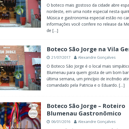
O boteco mais gostoso da cidade abre esp
nordeste, em uma noite especial nesta quint
Música e gastronomia especial estão no car
informações você confere no release da Me
de
[…]
Boteco São Jorge na Vila G
21/07/2017
Alexandre Gonçalves
O Boteco São Jorge é o local mais simpátic
Blumenau para quem gosta de um bom bar
última semana, um princípio de incêndio atin
comandado pela Patricia e o Eduardo.
[…]
Boteco São Jorge – Roteiro
Blumenau Gastronômico
06/01/2016
Alexandre Gonçalves