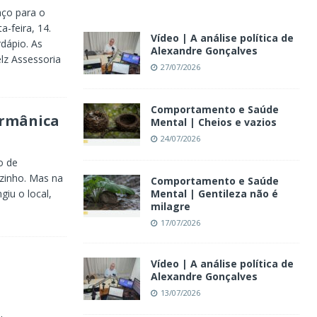
aço para o
a-feira, 14.
Vídeo | A análise política de
dápio. As
Alexandre Gonçalves
lz Assessoria
27/07/2026
Comportamento e Saúde
ermânica
Mental | Cheios e vazios
24/07/2026
o de
zinho. Mas na
Comportamento e Saúde
giu o local,
Mental | Gentileza não é
milagre
17/07/2026
Vídeo | A análise política de
Alexandre Gonçalves
13/07/2026