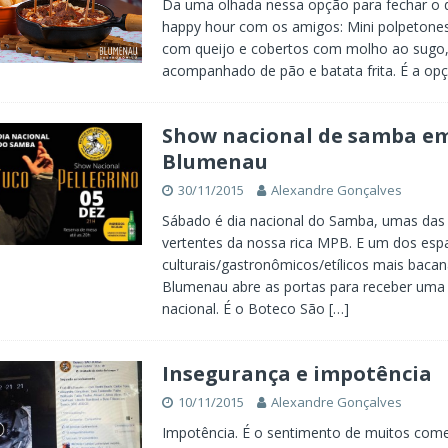
Da uma olhada nessa opção para fechar o
happy hour com os amigos: Mini polpetone
com queijo e cobertos com molho ao sugo
acompanhado de pão e batata frita. É a op
Show nacional de samba e
Blumenau
30/11/2015
Alexandre Gonçalves
Sábado é dia nacional do Samba, umas das 
vertentes da nossa rica MPB. E um dos esp
culturais/gastronômicos/etílicos mais baca
Blumenau abre as portas para receber uma
nacional. É o Boteco São
[…]
Insegurança e impotência
10/11/2015
Alexandre Gonçalves
Impotência. É o sentimento de muitos com