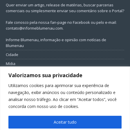
Quer enviar um artigo, release de matérias, buscar parcerias
comerciais ou simplesmente enviar seu comentário sobre o Portal?
Fale conosco pela nossa fan-page no Facebook ou pelo e-mail:
contato@informeblumenau.com
.
Informe Blumenau, informação e opinião com notícias de
Blumenau
Cidade
Mídia
Entretenimento
Valorizamos sua privacidade
Geral
Utilizamos cookies para aprimorar sua experiência de
Política
navegação, exibir anúncios ou conteúdo personalizado e
analisar nosso tráfego. Ao clicar em “Aceitar todos”, você
FIQUE CONECTADO
concorda com nosso uso de cookies.
Aceitar tudo