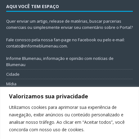
AQUI VOCÊ TEM ESPAÇO
Quer enviar um artigo, release de matérias, buscar parcerias
comerciais ou simplesmente enviar seu comentário sobre o Portal?
Fale conosco pela nossa fan-page no Facebook ou pelo e-mail:
contato@informeblumenau.com
.
Informe Blumenau, informação e opinião com notícias de
Blumenau
Cidade
Mídia
Entretenimento
Valorizamos sua privacidade
Geral
Utilizamos cookies para aprimorar sua experiência de
Política
navegação, exibir anúncios ou conteúdo personalizado e
analisar nosso tráfego. Ao clicar em “Aceitar todos”, você
FIQUE CONECTADO
concorda com nosso uso de cookies.