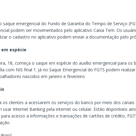
o saque emergencial do Fundo de Garantia do Tempo de Serviço (FG
encial podem ser movimentados pelo aplicativo Caixa Tem. Os usuári
lizar o cadastro no aplicativo podem enviar a documentação pelo pró
 em espécie
ira, 18, começa o saque em espécie do auxílio emergencial para os b
lia com NIS final 1. Já no Saque Emergencial do FGTS podem realiza
balhadores nascidos em janeiro e fevereiro.
is
a os clientes a acessarem os serviços do banco por meio dos canais d
 usar Internet Banking pela internet ou celular. Estão disponíveis ain
s para acesso a informações e transações de cartões de crédito, FGTS
tação.
 Brasil