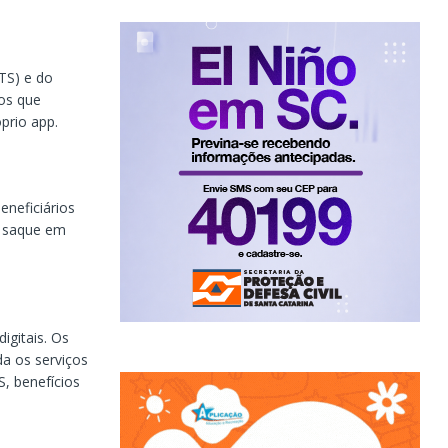
TS) e do
os que
prio app.
eneficiários
r saque em
igitais. Os
da os serviços
, benefícios