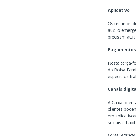
Aplicativo
Os recursos d
auxílio emerg
precisam atua
Pagamentos
Nesta terça-fe
do Bolsa Famí
espécie os tra
Canais digita
A Caixa orient
clientes podem
em aplicativo
sociais e habi
Fonte: Agência