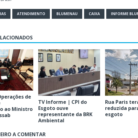
IAS
ATENDIMENTO
BLUMENAU
CAIXA
INFORME BL
ELACIONADOS
Operações de
TV Informe | CPI do
Rua Paris ter
é
Esgoto ouve
reduzida par
o ao Ministro
representante da BRK
esgoto
ssab
Ambiental
MEIRO A COMENTAR