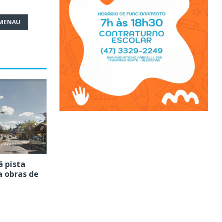
UMENAU
á pista
a obras de