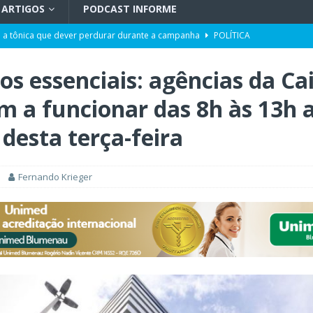
ARTIGOS
PODCAST INFORME
 a tônica que dever perdurar durante a campanha
POLÍTICA
 | Adoecimento da sociedade
TV INFORME BLUMENAU
os essenciais: agências da Ca
orcionalidade em Santa Catarina
ARTIGOS
m a funcionar das 8h às 13h 
do por portos e milho após reuniões em Assunção
POLÍTICA
 desta terça-feira
uetzenreiter, candidato ao Senado pelo Missão
TV INFORME BLUMENAU
para doação de sangue
POLÍTICA
Fernando Krieger