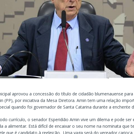
cipal aprovou a concessão do título de cidadão blumenauense para
in (PP), por iniciativa da Mesa Diretora. Amin tem uma relação impo
pecial quando foi governador de Santa Catarina durante a enchente d
o currículo, o senador Esperidião Amin vive um dilema e pode ser 
a a alimentar. Está difícil de encaixar o seu nome na nominata que t
 ele que é candidato à reeleição. Uma vaga será do vereador carioca 