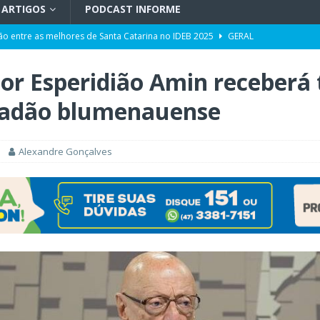
ARTIGOS
PODCAST INFORME
ão entre as melhores de Santa Catarina no IDEB 2025
GERAL
disputa da eleição para a Assembleia Legislativa
POLÍTICA
or Esperidião Amin receberá 
róxima quarta-feira, dia 12: confira a programação
GERAL
dadão blumenauense
pacidade da Unidade de Transplantes após revitalização
GERAL
ência da Computação a partir de 2027
GERAL
Alexandre Gonçalves
Toni ao Senado será do partido NOVO
POLÍTICA