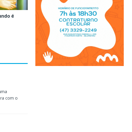
undo é
 uma
ara com o