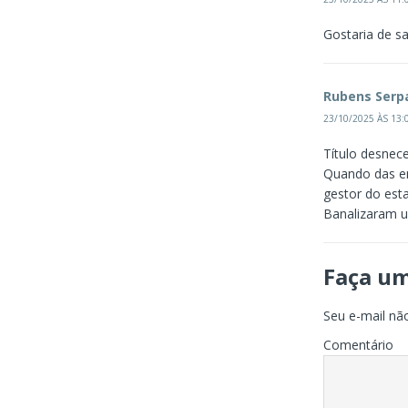
Gostaria de s
Rubens Serp
23/10/2025 ÀS 13:
Título desneces
Quando das en
gestor do esta
Banalizaram u
Faça u
Seu e-mail não
Comentário