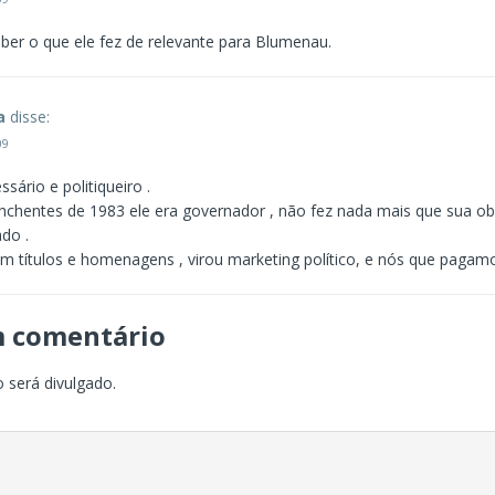
aber o que ele fez de relevante para Blumenau.
a
disse:
09
sário e politiqueiro .
chentes de 1983 ele era governador , não fez nada mais que sua o
do .
m títulos e homenagens , virou marketing político, e nós que pagamo
m comentário
 será divulgado.