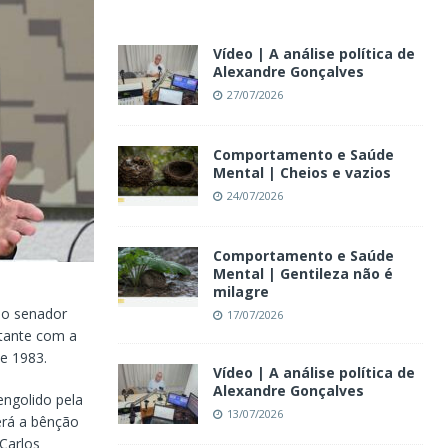
Vídeo | A análise política de
Alexandre Gonçalves
27/07/2026
Comportamento e Saúde
Mental | Cheios e vazios
24/07/2026
Comportamento e Saúde
Mental | Gentileza não é
milagre
 o senador
17/07/2026
rtante com a
e 1983.
Vídeo | A análise política de
Alexandre Gonçalves
engolido pela
13/07/2026
erá a bênção
Carlos