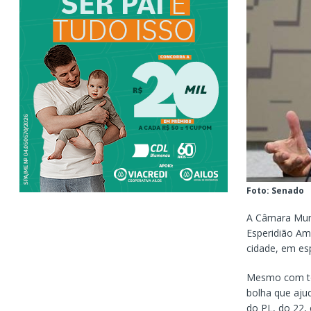
Foto: Senado
A Câmara Muni
Esperidião Am
cidade, em es
Mesmo com tod
bolha que ajud
do PL, do 22,