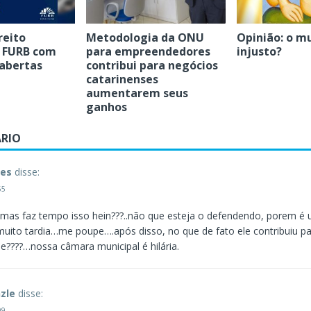
reito
Metodologia da ONU
Opinião: o m
a FURB com
para empreendedores
injusto?
 abertas
contribui para negócios
catarinenses
aumentarem seus
ganhos
RIO
res
disse:
55
as faz tempo isso hein???..não que esteja o defendendo, porem é
to tardia…me poupe….após disso, no que de fato ele contribuiu p
e????…nossa câmara municipal é hilária.
zle
disse:
09