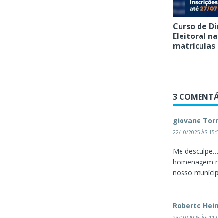
Curso de Di
Eleitoral n
matrículas
3 COMENTÁ
giovane Tor
22/10/2025 ÀS 15:
Me desculpe…m
homenagem mui
nosso munícip
Roberto Hein
23/10/2025 ÀS 11: