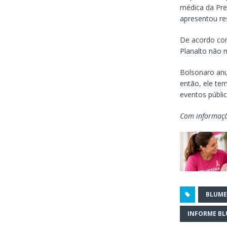
médica da Pres
apresentou res
De acordo com
Planalto não 
Bolsonaro anu
então, ele tem
eventos públic
Com informaç
BLUM
INFORME B