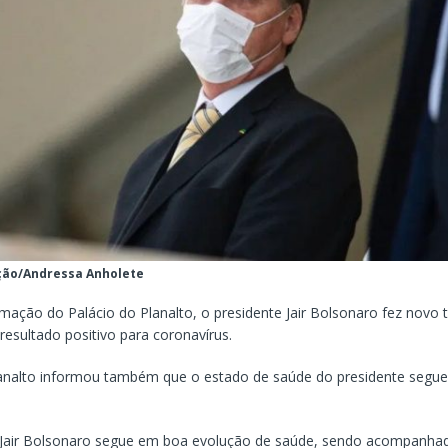
ção/Andressa Anholete
mação do Palácio do Planalto, o presidente Jair Bolsonaro fez novo t
esultado positivo para coronavírus.
analto informou também que o estado de saúde do presidente segu
 Jair Bolsonaro segue em boa evolução de saúde, sendo acompanhad