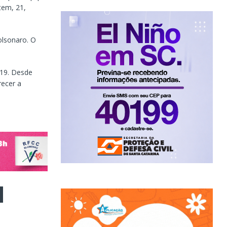
tem, 21,
olsonaro. O
-19. Desde
recer a