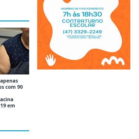
, apenas
os com 90
acina
-19 em