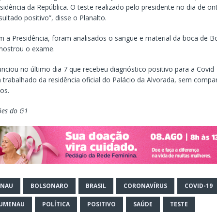
idência da República. O teste realizado pelo presidente no dia de on
ultado positivo”, disse o Planalto.
 a Presidência, foram analisados o sangue e material da boca de B
mostrou o exame.
nciou no último dia 7 que recebeu diagnóstico positivo para a Covid
 trabalhado da residência oficial do Palácio da Alvorada, sem compa
os.
ões do G1
ENAU
BOLSONARO
BRASIL
CORONAVÍRUS
COVID-19
LUMENAU
POLÍTICA
POSITIVO
SAÚDE
TESTE