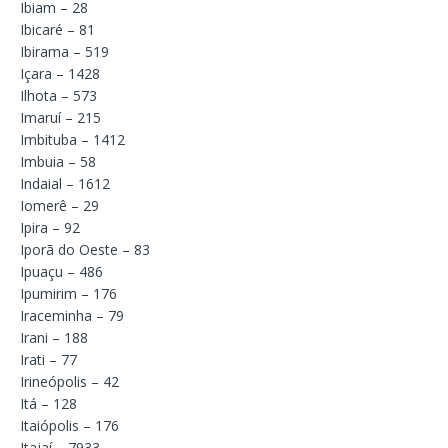
Ibiam – 28
Ibicaré – 81
Ibirama – 519
Içara – 1428
Ilhota – 573
Imaruí – 215
Imbituba – 1412
Imbuia – 58
Indaial – 1612
Iomerê – 29
Ipira – 92
Iporã do Oeste – 83
Ipuaçu – 486
Ipumirim – 176
Iraceminha – 79
Irani – 188
Irati – 77
Irineópolis – 42
Itá – 128
Itaiópolis – 176
Itajaí – 7933