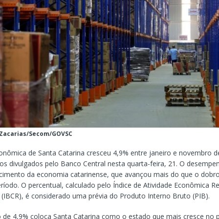
 Zacarias/Secom/GOVSC
conômica de Santa Catarina cresceu 4,9% entre janeiro e novembro d
s divulgados pelo Banco Central nesta quarta-feira, 21. O desempen
ecimento da economia catarinense, que avançou mais do que o dobr
ríodo. O percentual, calculado pelo Índice de Atividade Econômica R
 (IBCR), é considerado uma prévia do Produto Interno Bruto (PIB).
 de 4,9% coloca Santa Catarina como o estado que mais cresce no p