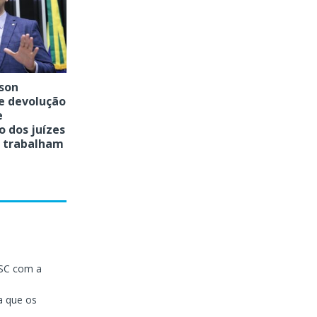
son
e devolução
e
 dos juízes
 trabalham
 SC com a
a que os