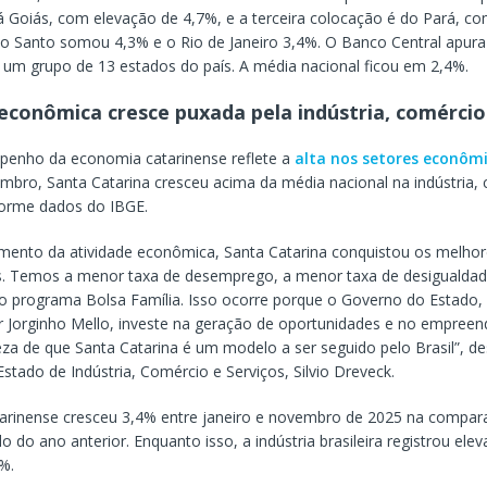
á Goiás, com elevação de 4,7%, e a terceira colocação é do Pará, co
ito Santo somou 4,3% e o Rio de Janeiro 3,4%. O Banco Central apura 
um grupo de 13 estados do país. A média nacional ficou em 2,4%.
econômica cresce puxada pela indústria, comércio
enho da economia catarinense reflete a
alta nos setores econôm
embro, Santa Catarina cresceu acima da média nacional na indústria,
forme dados do IBGE.
mento da atividade econômica, Santa Catarina conquistou os melhor
ís. Temos a menor taxa de desemprego, a menor taxa de desigualda
no programa Bolsa Família. Isso ocorre porque o Governo do Estado, 
 Jorginho Mello, investe na geração de oportunidades e no empree
za de que Santa Catarina é um modelo a ser seguido pelo Brasil”, d
Estado de Indústria, Comércio e Serviços, Silvio Dreveck.
atarinense cresceu 3,4% entre janeiro e novembro de 2025 na compa
do ano anterior. Enquanto isso, a indústria brasileira registrou ele
%.