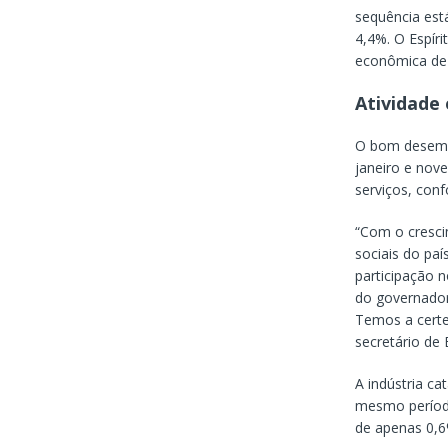
sequência est
4,4%. O Espír
econômica de 
Atividade 
O bom desemp
janeiro e nov
serviços, con
“Com o cresci
sociais do pa
participação 
do governador
Temos a certe
secretário de 
A indústria c
mesmo período 
de apenas 0,6