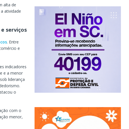
m alta de
a atividade
 e serviços
icos
. Entre
 comércio e
es indicadores
de e a menor
sob liderança
ndedorismo.
estacou o
ração com o
vação menor,