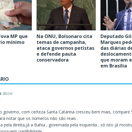
rova MP que
Na ONU, Bolsonaro cita
Deputado Gil
rio mínimo
temas de campanha,
Marques ped
ataca governos petistas
das diárias d
e defende pauta
deslocamento
conservadora
que moram e
em Brasília
RIO
a
disse:
7
do governo, com certeza Santa Catarina cresceu bem mais, compare
ara notar que os números não são reais .
 pela direita,já a Bahia , governada pela esquerda , só isto já mostr
ossuem credibilidade.