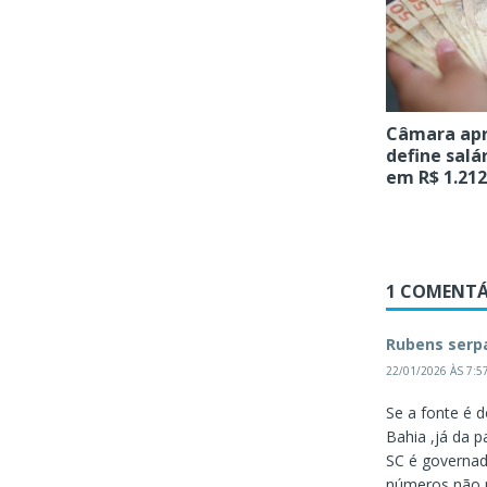
Câmara ap
define salá
em R$ 1.212
1 COMENTÁ
Rubens serp
22/01/2026 ÀS 7:5
Se a fonte é 
Bahia ,já da p
SC é governada
números não p