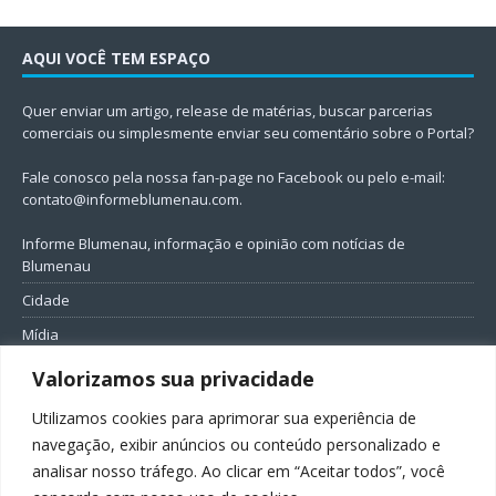
AQUI VOCÊ TEM ESPAÇO
Quer enviar um artigo, release de matérias, buscar parcerias
comerciais ou simplesmente enviar seu comentário sobre o Portal?
Fale conosco pela nossa fan-page no Facebook ou pelo e-mail:
contato@informeblumenau.com
.
Informe Blumenau, informação e opinião com notícias de
Blumenau
Cidade
Mídia
Entretenimento
Valorizamos sua privacidade
Geral
Utilizamos cookies para aprimorar sua experiência de
Política
navegação, exibir anúncios ou conteúdo personalizado e
analisar nosso tráfego. Ao clicar em “Aceitar todos”, você
FIQUE CONECTADO