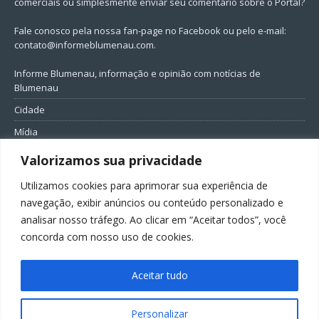
comerciais ou simplesmente enviar seu comentário sobre o Portal?
Fale conosco pela nossa fan-page no Facebook ou pelo e-mail:
contato@informeblumenau.com
.
Informe Blumenau, informação e opinião com notícias de
Blumenau
Cidade
Mídia
Entretenimento
Valorizamos sua privacidade
Geral
Utilizamos cookies para aprimorar sua experiência de
Política
navegação, exibir anúncios ou conteúdo personalizado e
analisar nosso tráfego. Ao clicar em “Aceitar todos”, você
FIQUE CONECTADO
concorda com nosso uso de cookies.
Aceitar tudo
Personalizar