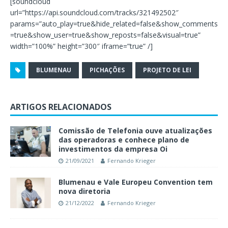
[soundcloud
url=”https://api.soundcloud.com/tracks/321492502″
params=”auto_play=true&hide_related=false&show_comments
=true&show_user=true&show_reposts=false&visual=true”
width=”100%” height=”300″ iframe=”true” /]
BLUMENAU
PICHAÇÕES
PROJETO DE LEI
ARTIGOS RELACIONADOS
Comissão de Telefonia ouve atualizações
das operadoras e conhece plano de
investimentos da empresa Oi
21/09/2021
Fernando Krieger
Blumenau e Vale Europeu Convention tem
nova diretoria
21/12/2022
Fernando Krieger