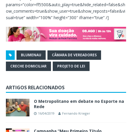
params=”color=ff5500&auto_play=true&hide_related=false&sh
ow_comments=true&show_user=true&show_reposts=false&vi
sual=true” width=”100%” height=”300″ iframe=”true” /]
BLUMENAU
CÂMARA DE VEREADORES
CRECHE DOMICILIAR
PROJETO DE LEI
ARTIGOS RELACIONADOS
O Metropolitano em debate no Esporte na
Rede
16/04/2019
Fernando Krieger
Campanha “Meu Primeiro Título