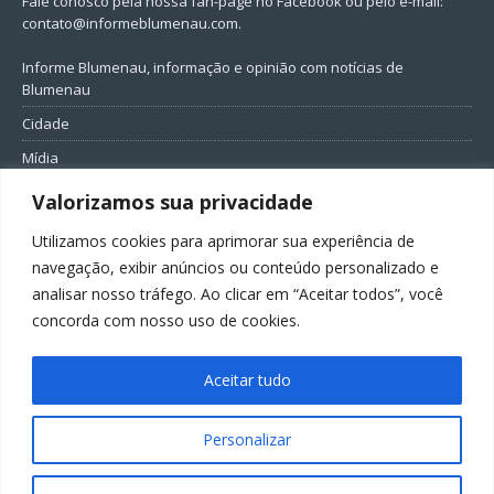
Fale conosco pela nossa fan-page no Facebook ou pelo e-mail:
contato@informeblumenau.com
.
Informe Blumenau, informação e opinião com notícias de
Blumenau
Cidade
Mídia
Entretenimento
Valorizamos sua privacidade
Geral
Utilizamos cookies para aprimorar sua experiência de
Política
navegação, exibir anúncios ou conteúdo personalizado e
analisar nosso tráfego. Ao clicar em “Aceitar todos”, você
FIQUE CONECTADO
concorda com nosso uso de cookies.
Aceitar tudo
Personalizar