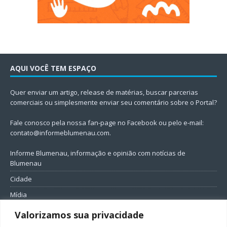
AQUI VOCÊ TEM ESPAÇO
Quer enviar um artigo, release de matérias, buscar parcerias
comerciais ou simplesmente enviar seu comentário sobre o Portal?
Fale conosco pela nossa fan-page no Facebook ou pelo e-mail:
contato@informeblumenau.com
.
Informe Blumenau, informação e opinião com notícias de
Blumenau
Cidade
Mídia
Entretenimento
Valorizamos sua privacidade
Geral