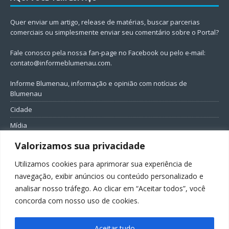
Quer enviar um artigo, release de matérias, buscar parcerias
comerciais ou simplesmente enviar seu comentário sobre o Portal?
Fale conosco pela nossa fan-page no Facebook ou pelo e-mail:
contato@informeblumenau.com
.
Informe Blumenau, informação e opinião com notícias de
Blumenau
Cidade
Mídia
Entretenimento
Valorizamos sua privacidade
Geral
Utilizamos cookies para aprimorar sua experiência de
Política
navegação, exibir anúncios ou conteúdo personalizado e
analisar nosso tráfego. Ao clicar em “Aceitar todos”, você
FIQUE CONECTADO
concorda com nosso uso de cookies.
Aceitar tudo