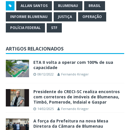
ALLAN SANTOS
BLUMENAU
BRASIL
INFORME BLUMENAU
JUSTIÇA
OPERAÇÃO
POLÍCIA FEDERAL
STF
ARTIGOS RELACIONADOS
ETA II volta a operar com 100% de sua
capacidade
08/12/2022
Fernando Krieger
Presidente do CRECI-SC realiza encontros
com corretores de imóveis de Blumenau,
Timbó, Pomerode, Indaial e Gaspar
14/02/2025
Fernando Krieger
A força da Prefeitura na nova Mesa
Diretora da Câmara de Blumenau