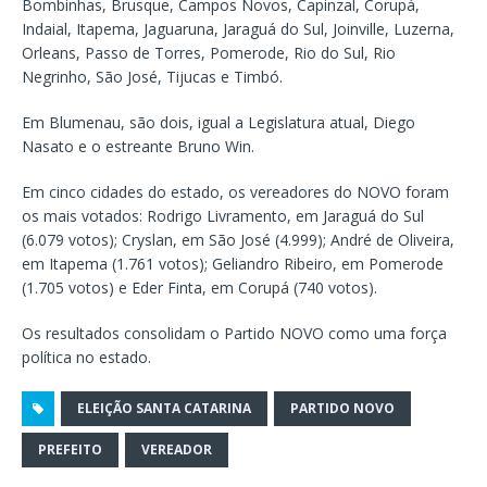
Bombinhas, Brusque, Campos Novos, Capinzal, Corupá,
Indaial, Itapema, Jaguaruna, Jaraguá do Sul, Joinville, Luzerna,
Orleans, Passo de Torres, Pomerode, Rio do Sul, Rio
Negrinho, São José, Tijucas e Timbó.
Em Blumenau, são dois, igual a Legislatura atual, Diego
Nasato e o estreante Bruno Win.
Em cinco cidades do estado, os vereadores do NOVO foram
os mais votados: Rodrigo Livramento, em Jaraguá do Sul
(6.079 votos); Cryslan, em São José (4.999); André de Oliveira,
em Itapema (1.761 votos); Geliandro Ribeiro, em Pomerode
(1.705 votos) e Eder Finta, em Corupá (740 votos).
Os resultados consolidam o Partido NOVO como uma força
política no estado.
ELEIÇÃO SANTA CATARINA
PARTIDO NOVO
PREFEITO
VEREADOR