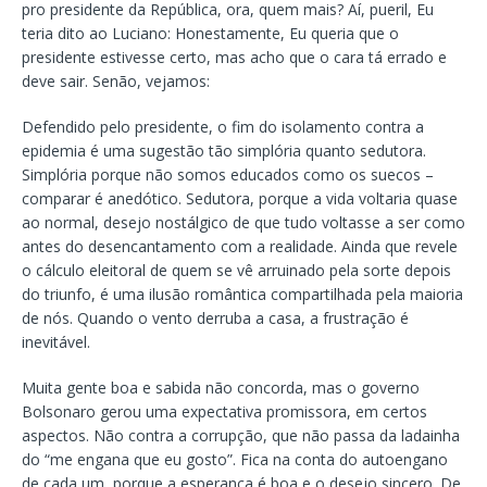
pro presidente da República, ora, quem mais? Aí, pueril, Eu
teria dito ao Luciano: Honestamente, Eu queria que o
presidente estivesse certo, mas acho que o cara tá errado e
deve sair. Senão, vejamos:
Defendido pelo presidente, o fim do isolamento contra a
epidemia é uma sugestão tão simplória quanto sedutora.
Simplória porque não somos educados como os suecos –
comparar é anedótico. Sedutora, porque a vida voltaria quase
ao normal, desejo nostálgico de que tudo voltasse a ser como
antes do desencantamento com a realidade. Ainda que revele
o cálculo eleitoral de quem se vê arruinado pela sorte depois
do triunfo, é uma ilusão romântica compartilhada pela maioria
de nós. Quando o vento derruba a casa, a frustração é
inevitável.
Muita gente boa e sabida não concorda, mas o governo
Bolsonaro gerou uma expectativa promissora, em certos
aspectos. Não contra a corrupção, que não passa da ladainha
do “me engana que eu gosto”. Fica na conta do autoengano
de cada um, porque a esperança é boa e o desejo sincero. De