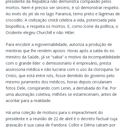
presidente da República não demonstra compaixão pelos
mortos. Nem é preciso ser sincero, é só demonstrar respeito.
Ao invés do jet ski no lago Paranoá, terno preto e lágrimas de
crocodilo. A civilização cristã celebra a vida, potenciada pela
biopolítica, e respeita os mortos. E, como ícone da política, o
Ocidente elegeu Churchill e não Hitler.
Para encobrir a ingovernabilidade, autoriza a produção de
mentiras que lhe rendem apoios. Horas após a saída do ex-
ministro da Saúde, já se “sabia” o motivo da incompatibilidade
com o grande líder: o demissionário é empresário, presta
assessoria médica e não lucraria com o uso da cloroquina. Se
Cristo, que está entre nós, fosse demitido do governo pelo
mesmo juramento dos médicos, horas depois circulariam
fotos Dele, conspirando com Lenin, a derrubada do Pai. Por
uma alucinação coletiva, milhões se estarreceriam, antes de
acordar para a realidade.
Há uma coleção de motivos para o impeachment do
presidente e a reunião de 22 de abril é o decreto factual cuja
gravação é sua caixa de Pandora. Collor e Dilma caíram por