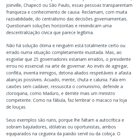
Joinville, Chapecó ou São Paulo, essas pessoas transparentam
franqueza e conhecimento de causa. Reclamam, com muita
razoabilidade, do centralismo das decisões governamentais.
Questionam soluções horizontais e reivindicam uma
descentralização cívica que parece legítima.
Não há solução ótima e ninguém está totalmente certo ou
errado numa situação completamente inusitada. Mas, ao
esgoelar que 25 governadores estariam errados, o presidente
errou no essencial: na arte de governar. Ao invés de agregar,
conflita, inventa inimigos, detona aliados respeitáveis e afasta
alianças possíveis. Acuado, mente, chuta e calunia. Fala em
caixões sem cadáver, ressuscita o comunismo, defende a
cloroquina, como Maduro, e demite mais um ministro
competente. Como na fábula, faz lembrar o macaco na loja
de louças.
Seus exemplos são ruins, porque lhe faltam a autocrítica e
sobram bajuladores, idólatras ou oportunistas, ambos
equiparados na cegueira da paixão servil ou da cobiça. O