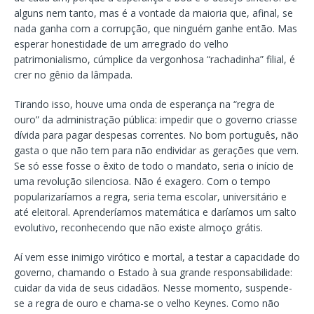
alguns nem tanto, mas é a vontade da maioria que, afinal, se
nada ganha com a corrupção, que ninguém ganhe então. Mas
esperar honestidade de um arregrado do velho
patrimonialismo, cúmplice da vergonhosa “rachadinha” filial, é
crer no gênio da lâmpada.
Tirando isso, houve uma onda de esperança na “regra de
ouro” da administração pública: impedir que o governo criasse
dívida para pagar despesas correntes. No bom português, não
gasta o que não tem para não endividar as gerações que vem.
Se só esse fosse o êxito de todo o mandato, seria o início de
uma revolução silenciosa. Não é exagero. Com o tempo
popularizaríamos a regra, seria tema escolar, universitário e
até eleitoral. Aprenderíamos matemática e daríamos um salto
evolutivo, reconhecendo que não existe almoço grátis.
Aí vem esse inimigo virótico e mortal, a testar a capacidade do
governo, chamando o Estado à sua grande responsabilidade:
cuidar da vida de seus cidadãos. Nesse momento, suspende-
se a regra de ouro e chama-se o velho Keynes. Como não