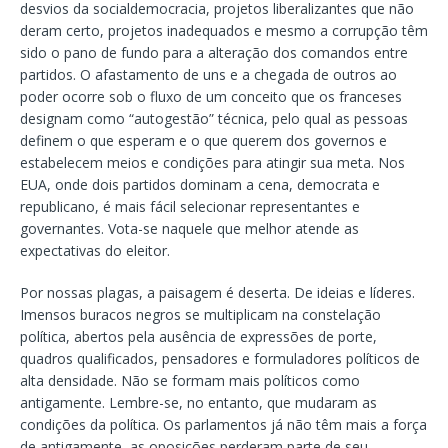
desvios da socialdemocracia, projetos liberalizantes que não
deram certo, projetos inadequados e mesmo a corrupção têm
sido o pano de fundo para a alteração dos comandos entre
partidos. O afastamento de uns e a chegada de outros ao
poder ocorre sob o fluxo de um conceito que os franceses
designam como “autogestão” técnica, pelo qual as pessoas
definem o que esperam e o que querem dos governos e
estabelecem meios e condições para atingir sua meta. Nos
EUA, onde dois partidos dominam a cena, democrata e
republicano, é mais fácil selecionar representantes e
governantes. Vota-se naquele que melhor atende as
expectativas do eleitor.
Por nossas plagas, a paisagem é deserta. De ideias e líderes.
Imensos buracos negros se multiplicam na constelação
política, abertos pela ausência de expressões de porte,
quadros qualificados, pensadores e formuladores políticos de
alta densidade. Não se formam mais políticos como
antigamente. Lembre-se, no entanto, que mudaram as
condições da política. Os parlamentos já não têm mais a força
de antigamente, as oposições perderam parte de seu