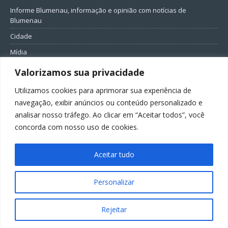
Informe Blumenau, informação e opinião com notícias de
Blumenau
Cidade
Mídia
Entretenimento
Valorizamos sua privacidade
Geral
Utilizamos cookies para aprimorar sua experiência de
Política
navegação, exibir anúncios ou conteúdo personalizado e
analisar nosso tráfego. Ao clicar em “Aceitar todos”, você
FIQUE CONECTADO
concorda com nosso uso de cookies.
Aceitar tudo
Personalizar
Todos os direitos reservados ao Informe Blumenau
Rejeitar
GovernarTI