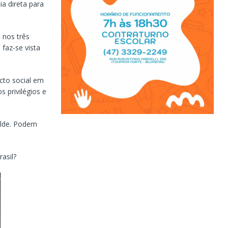
a direta para
s nos três
faz-se vista
cto social em
 privilégios e
milde. Podem
asil?