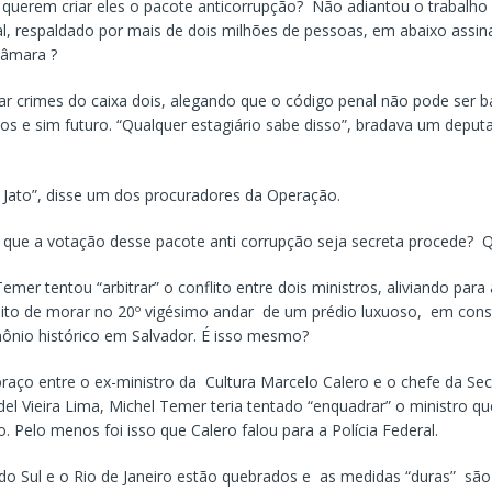
querem criar eles o pacote anticorrupção? Não adiantou o trabalho 
al, respaldado por mais de dois milhões de pessoas, em abaixo assi
Câmara ?
ar crimes do caixa dois, alegando que o código penal não pode ser b
os e sim futuro. “Qualquer estagiário sabe disso”, bradava um deput
 Jato”, disse um dos procuradores da Operação.
 que a votação desse pacote anti corrupção seja secreta procede? Q
emer tentou “arbitrar” o conflito entre dois ministros, aliviando para
eito de morar no 20º vigésimo andar de um prédio luxuoso, em con
mônio histórico em Salvador. É isso mesmo?
raço entre o ex-ministro da Cultura Marcelo Calero e o chefe da Sec
l Vieira Lima, Michel Temer teria tentado “enquadrar” o ministro qu
. Pelo menos foi isso que Calero falou para a Polícia Federal.
do Sul e o Rio de Janeiro estão quebrados e as medidas “duras” sã