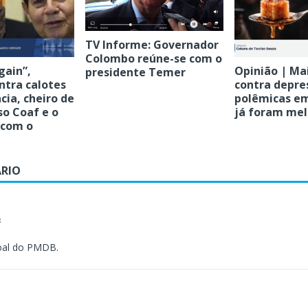
TV Informe: Governador
Colombo reúne-se com o
gain”,
Opinião | Ma
presidente Temer
ntra calotes
contra depre
cia, cheiro de
polêmicas e
so Coaf e o
já foram mel
 com o
RIO
8
oal do PMDB.