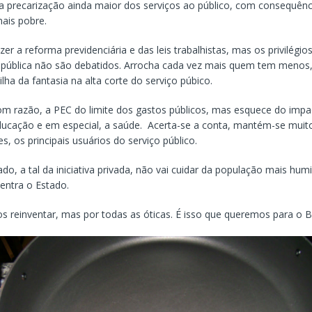
na precarização ainda maior dos serviços ao público, com consequênci
ais pobre.
er a reforma previdenciária e das leis trabalhistas, mas os privilégio
pública não são debatidos. Arrocha cada vez mais quem tem menos, 
ilha da fantasia na alta corte do serviço púbico.
om razão, a PEC do limite dos gastos públicos, mas esquece do impa
ducação e em especial, a saúde. Acerta-se a conta, mantém-se muitos
s, os principais usuários do serviço público.
do, a tal da iniciativa privada, não vai cuidar da população mais hu
 entra o Estado.
s reinventar, mas por todas as óticas. É isso que queremos para o Br