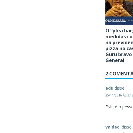
O “plea bar
medidas co
na previdên
pizza no ca
Guru bravo
General
2 COMENTÁ
edu
disse:
25/11/2016 ÀS 3:1
Este é o pess
valdeci
disse: