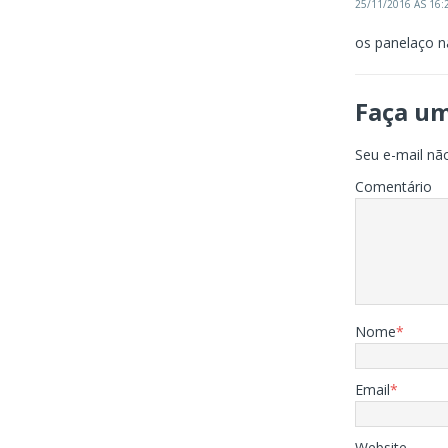
25/11/2016 ÀS 16:
os panelaço n
Faça u
Seu e-mail não
Comentário
Nome
*
Email
*
Website