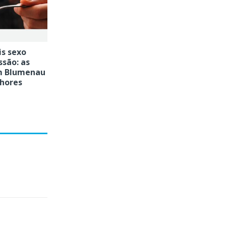
is sexo
ssão: as
m Blumenau
hores