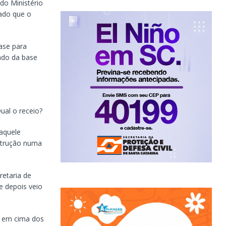
do Ministério
nado que o
ase para
ado da base
ual o receio?
 aquele
strução numa
retaria de
e depois veio
o em cima dos