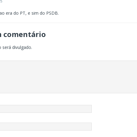
25
ao era do PT, e sim do PSDB.
m comentário
 será divulgado.