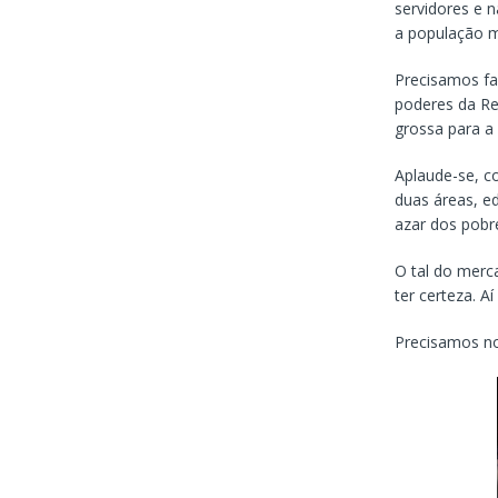
servidores e 
a população m
Precisamos faz
poderes da Re
grossa para a 
Aplaude-se, c
duas áreas, e
azar dos pobre
O tal do merca
ter certeza. Aí
Precisamos no