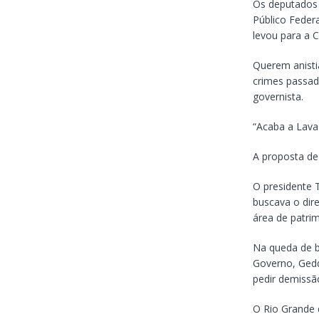
Os deputados 
Público Feder
levou para a 
Querem anisti
crimes passad
governista.
“Acaba a Lava
A proposta de
O presidente T
buscava o dir
área de patri
Na queda de b
Governo, Gedde
pedir demissão
O Rio Grande 