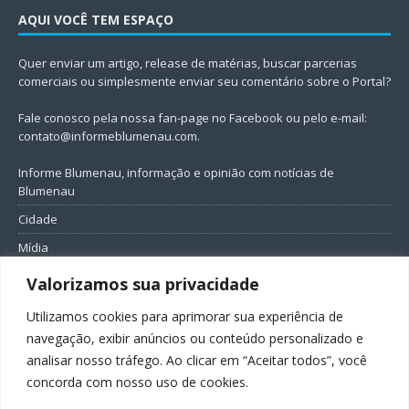
AQUI VOCÊ TEM ESPAÇO
Quer enviar um artigo, release de matérias, buscar parcerias
comerciais ou simplesmente enviar seu comentário sobre o Portal?
Fale conosco pela nossa fan-page no Facebook ou pelo e-mail:
contato@informeblumenau.com
.
Informe Blumenau, informação e opinião com notícias de
Blumenau
Cidade
Mídia
Entretenimento
Valorizamos sua privacidade
Geral
Utilizamos cookies para aprimorar sua experiência de
Política
navegação, exibir anúncios ou conteúdo personalizado e
analisar nosso tráfego. Ao clicar em “Aceitar todos”, você
FIQUE CONECTADO
concorda com nosso uso de cookies.