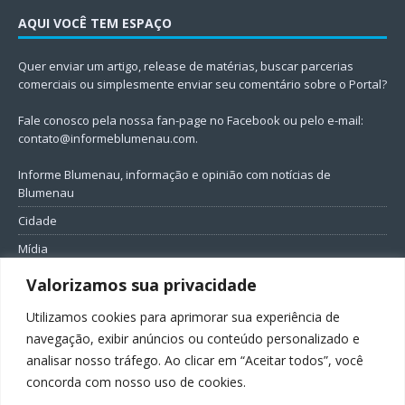
AQUI VOCÊ TEM ESPAÇO
Quer enviar um artigo, release de matérias, buscar parcerias
comerciais ou simplesmente enviar seu comentário sobre o Portal?
Fale conosco pela nossa fan-page no Facebook ou pelo e-mail:
contato@informeblumenau.com
.
Informe Blumenau, informação e opinião com notícias de
Blumenau
Cidade
Mídia
Entretenimento
Valorizamos sua privacidade
Geral
Utilizamos cookies para aprimorar sua experiência de
Política
navegação, exibir anúncios ou conteúdo personalizado e
analisar nosso tráfego. Ao clicar em “Aceitar todos”, você
FIQUE CONECTADO
concorda com nosso uso de cookies.