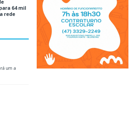
de
para 64 mil
a rede
erá um a