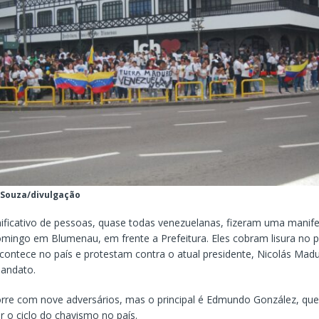
 Souza/divulgação
ificativo de pessoas, quase todas venezuelanas, fizeram uma manif
omingo em Blumenau, em frente a Prefeitura. Eles cobram lisura no 
acontece no país e protestam contra o atual presidente, Nicolás Mad
mandato.
re com nove adversários, mas o principal é Edmundo González, qu
 o ciclo do chavismo no país.