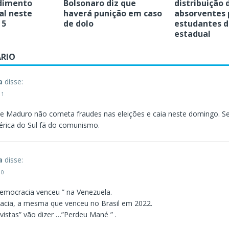
dimento
Bolsonaro diz que
distribuição 
al neste
haverá punição em caso
absorventes 
 5
de dolo
estudantes d
estadual
RIO
a
disse:
11
 Maduro não cometa fraudes nas eleições e caia neste domingo. S
rica do Sul fã do comunismo.
a
disse:
10
emocracia venceu ” na Venezuela.
cia, a mesma que venceu no Brasil em 2022.
vistas” vão dizer …”Perdeu Mané ” .