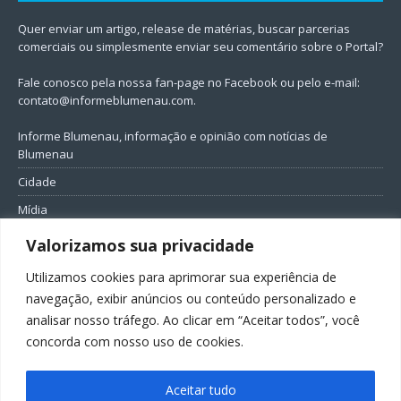
Quer enviar um artigo, release de matérias, buscar parcerias
comerciais ou simplesmente enviar seu comentário sobre o Portal?
Fale conosco pela nossa fan-page no Facebook ou pelo e-mail:
contato@informeblumenau.com
.
Informe Blumenau, informação e opinião com notícias de
Blumenau
Cidade
Mídia
Entretenimento
Valorizamos sua privacidade
Geral
Utilizamos cookies para aprimorar sua experiência de
Política
navegação, exibir anúncios ou conteúdo personalizado e
analisar nosso tráfego. Ao clicar em “Aceitar todos”, você
FIQUE CONECTADO
concorda com nosso uso de cookies.
Aceitar tudo