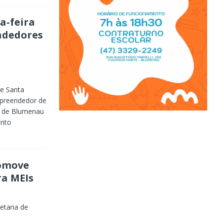
a-feira
ndedores
de Santa
mpreendedor de
ra de Blumenau
ento
omove
a MEIs
etaria de