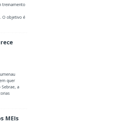
m treinamento
 O objetivo é
rece
Blumenau
uem quer
 Sebrae, a
orias
s MEIs