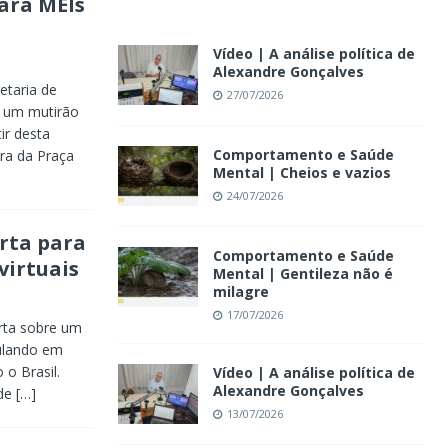
ara MEIs
Vídeo | A análise política de
Alexandre Gonçalves
etaria de
27/07/2026
 um mutirão
ir desta
Comportamento e Saúde
ura da Praça
Mental | Cheios e vazios
24/07/2026
rta para
Comportamento e Saúde
virtuais
Mental | Gentileza não é
milagre
17/07/2026
rta sobre um
culando em
o Brasil.
Vídeo | A análise política de
Alexandre Gonçalves
 de
[…]
13/07/2026