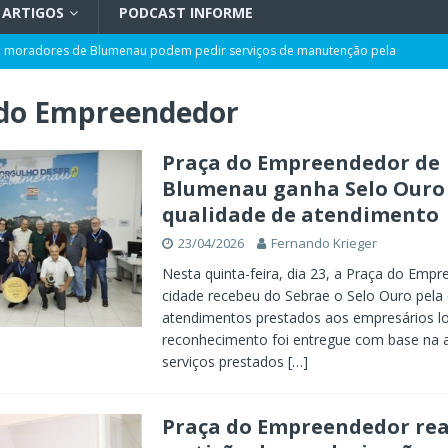
ARTIGOS
PODCAST INFORME
ra moradores de Blumenau podem pedir serviços de manutenção pela
 do Empreendedor
cem em Blumenau nos próximos dias
GERAL
LÍTICA
Praça do Empreendedor de
Blumenau ganha Selo Ouro
ão entre as melhores de Santa Catarina no IDEB 2025
GERAL
qualidade de atendimento
disputa da eleição para a Assembleia Legislativa
POLÍTICA
23/04/2026
Fernando Krieger
róxima quarta-feira, dia 12: confira a programação
GERAL
Nesta quinta-feira, dia 23, a Praça do Emp
cidade recebeu do Sebrae o Selo Ouro pela
atendimentos prestados aos empresários lo
reconhecimento foi entregue com base na 
serviços prestados
[…]
Praça do Empreendedor rea