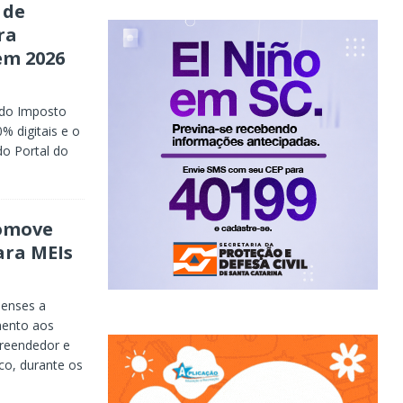
 de
ra
em 2026
s do Imposto
% digitais e o
do Portal do
omove
ara MEIs
nenses a
mento aos
reendedor e
co, durante os