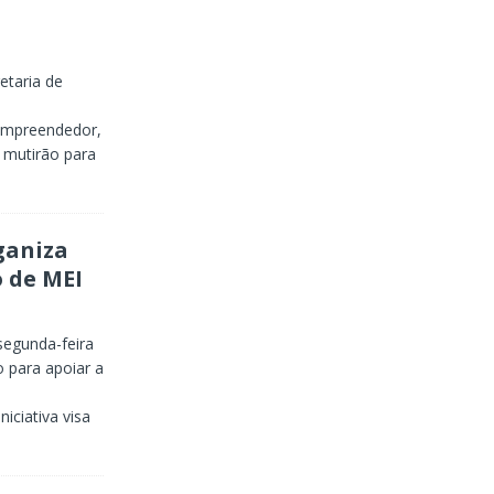
etaria de
Empreendedor,
m mutirão para
ganiza
 de MEI
segunda-feira
o para apoiar a
iciativa visa