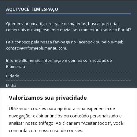
AQUI VOCÊ TEM ESPAÇO
Quer enviar um artigo, release de matérias, buscar parcerias
comerciais ou simplesmente enviar seu comentário sobre o Portal?
Fale conosco pela nossa fan-page no Facebook ou pelo e-mail:
contato@informeblumenau.com
.
Informe Blumenau, informação e opinião com notícias de
Blumenau
Cidade
Mídia
Entretenimento
Valorizamos sua privacidade
Geral
Utilizamos cookies para aprimorar sua experiência de
Política
navegação, exibir anúncios ou conteúdo personalizado e
analisar nosso tráfego. Ao clicar em “Aceitar todos”, você
FIQUE CONECTADO
concorda com nosso uso de cookies.