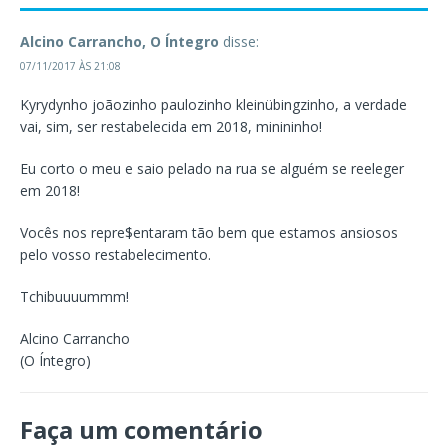
Alcino Carrancho, O Íntegro
disse:
07/11/2017 ÀS 21:08
Kyrydynho joãozinho paulozinho kleinübingzinho, a verdade
vai, sim, ser restabelecida em 2018, minininho!
Eu corto o meu e saio pelado na rua se alguém se reeleger
em 2018!
Vocês nos repre$entaram tão bem que estamos ansiosos
pelo vosso restabelecimento.
Tchibuuuummm!
Alcino Carrancho
(O Íntegro)
Faça um comentário