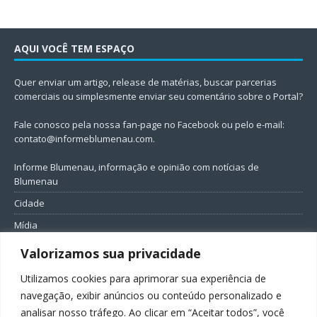
AQUI VOCÊ TEM ESPAÇO
Quer enviar um artigo, release de matérias, buscar parcerias
comerciais ou simplesmente enviar seu comentário sobre o Portal?
Fale conosco pela nossa fan-page no Facebook ou pelo e-mail:
contato@informeblumenau.com
.
Informe Blumenau, informação e opinião com notícias de
Blumenau
Cidade
Mídia
Entretenimento
Valorizamos sua privacidade
Geral
Utilizamos cookies para aprimorar sua experiência de
Política
navegação, exibir anúncios ou conteúdo personalizado e
analisar nosso tráfego. Ao clicar em “Aceitar todos”, você