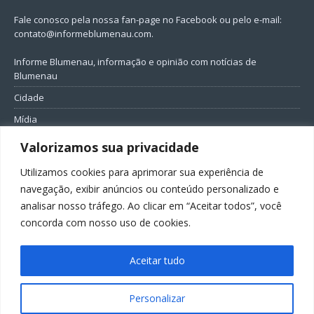
Fale conosco pela nossa fan-page no Facebook ou pelo e-mail:
contato@informeblumenau.com
.
Informe Blumenau, informação e opinião com notícias de
Blumenau
Cidade
Mídia
Entretenimento
Valorizamos sua privacidade
Geral
Utilizamos cookies para aprimorar sua experiência de
Política
navegação, exibir anúncios ou conteúdo personalizado e
analisar nosso tráfego. Ao clicar em “Aceitar todos”, você
FIQUE CONECTADO
concorda com nosso uso de cookies.
Aceitar tudo
Personalizar