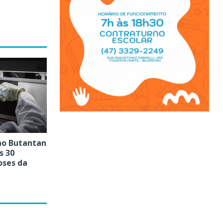
ao Butantan
s 30
oses da