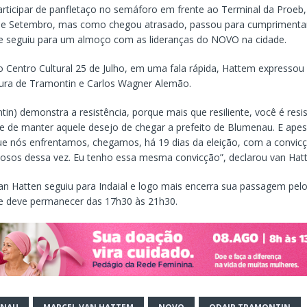
participar de panfletaço no semáforo em frente ao Terminal da Proeb,
de Setembro, mas como chegou atrasado, passou para cumprimentar
 e seguiu para um almoço com as lideranças do NOVO na cidade.
 Centro Cultural 25 de Julho, em uma fala rápida, Hattem expressou 
tura de Tramontin e Carlos Wagner Alemão.
in) demonstra a resistência, porque mais que resiliente, você é resis
e de manter aquele desejo de chegar a prefeito de Blumenau. E apes
que nós enfrentamos, chegamos, há 19 dias da eleição, com a convic
iosos dessa vez. Eu tenho essa mesma convicção”, declarou van Hat
an Hatten seguiu para Indaial e logo mais encerra sua passagem pel
e deve permanecer das 17h30 às 21h30.