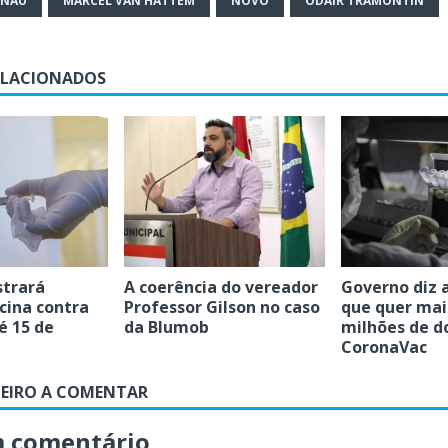
ENAU
MARCEL VAN HATTEM
NOVO
ODAIR TRAMONTIN
ELACIONADOS
strará
A coerência do vereador
Governo diz 
cina contra
Professor Gilson no caso
que quer mai
é 15 de
da Blumob
milhões de d
CoronaVac
MEIRO A COMENTAR
m comentário