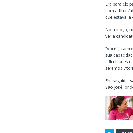
Era para ele 
com a Rua 7 
que estava lá
No almoço, no
ver a candida
“Você (Tramont
sua capacidad
dificuldades 
seremos vitor
Em seguida, v
São José, ond