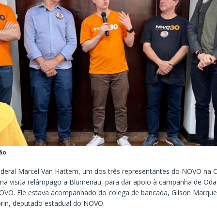
ão
deral Marcel Van Hattem, um dos três representantes do NOVO na
uma visita relâmpago a Blumenau, para dar apoio à campanha de Oda
VO. Ele estava acompanhado do colega de bancada, Gilson Marques
rin, deputado estadual do NOVO.