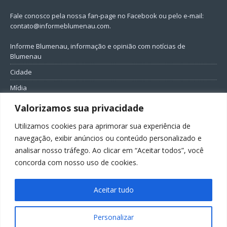
Fale conosco pela nossa fan-page no Facebook ou pelo e-mail:
contato@informeblumenau.com
.
Informe Blumenau, informação e opinião com notícias de
Blumenau
Cidade
Mídia
Entretenimento
Valorizamos sua privacidade
Geral
Utilizamos cookies para aprimorar sua experiência de
Política
navegação, exibir anúncios ou conteúdo personalizado e
analisar nosso tráfego. Ao clicar em “Aceitar todos”, você
FIQUE CONECTADO
concorda com nosso uso de cookies.
Aceitar tudo
Personalizar