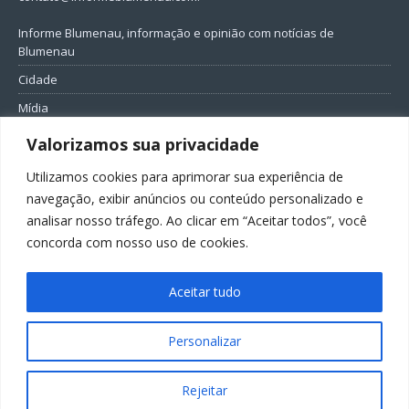
Informe Blumenau, informação e opinião com notícias de
Blumenau
Cidade
Mídia
Entretenimento
Valorizamos sua privacidade
Geral
Utilizamos cookies para aprimorar sua experiência de
Política
navegação, exibir anúncios ou conteúdo personalizado e
analisar nosso tráfego. Ao clicar em “Aceitar todos”, você
FIQUE CONECTADO
concorda com nosso uso de cookies.
Aceitar tudo
Personalizar
Todos os direitos reservados ao Informe Blumenau
Rejeitar