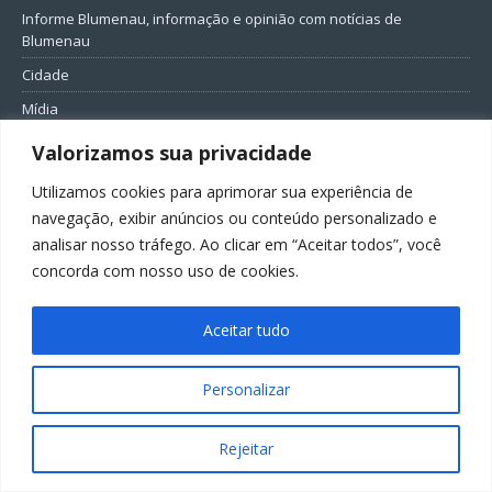
Informe Blumenau, informação e opinião com notícias de
Blumenau
Cidade
Mídia
Entretenimento
Valorizamos sua privacidade
Geral
Utilizamos cookies para aprimorar sua experiência de
Política
navegação, exibir anúncios ou conteúdo personalizado e
analisar nosso tráfego. Ao clicar em “Aceitar todos”, você
FIQUE CONECTADO
concorda com nosso uso de cookies.
Aceitar tudo
Personalizar
Todos os direitos reservados ao Informe Blumenau
Rejeitar
GovernarTI