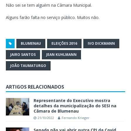
Não sei se tem alguém na Câmara Municipal.
Alguns farão falta no serviço público. Muitos não.
BLUMENAU
ELEIÇÕES 2016
IVO DICKMANN
JAIRO SANTOS
JEAN KUHLMANN
JOÃO TAUMATURGO
ARTIGOS RELACIONADOS
Representante do Executivo mostra
detalhes da municipalização do SESI na
Câmara de Blumenau
21/10/2022
Fernando Krieger
Senado não vai abrir outra CPI da Covid