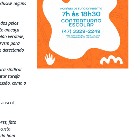
clusive alguns
ados pelos
nte ameaça
 Não verdade,
ervem para
m detectando
ca sindical
tar tarefa
essão, como o
ranscol,
es, fato
 custo
e do bom