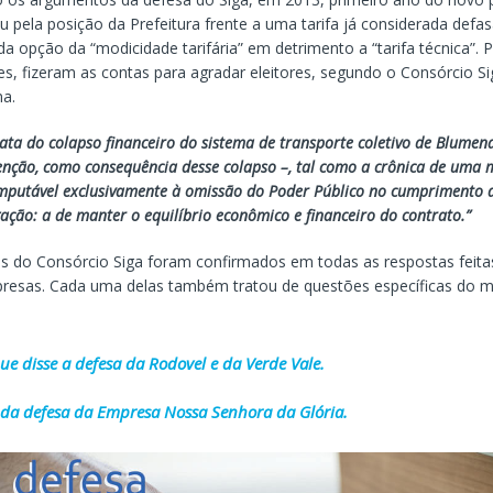
u pela posição da Prefeitura frente a uma tarifa já considerada defas
a opção da “modicidade tarifária” em detrimento a “tarifa técnica”. Po
s, fizeram as contas para agradar eleitores, segundo o Consórcio Si
ma.
ata do colapso financeiro do sistema de transporte coletivo de Blumen
enção, como consequência desse colapso –, tal como a crônica de uma 
imputável exclusivamente à omissão do Poder Público no cumprimento 
gação: a de manter o equilíbrio econômico e financeiro do contrato.”
 do Consórcio Siga foram confirmados em todas as respostas feitas
presas. Cada uma delas também tratou de questões específicas do 
ue disse a defesa da Rodovel e da Verde Vale.
r da defesa da Empresa Nossa Senhora da Glória.