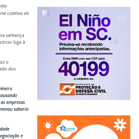
pela
rte coletivo de
uma sentença
órcio Siga à
faz o
lado dos
inheiro
 causando
e as empresas
umenau saberia
idade
negociação e