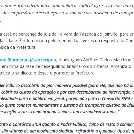
e remuneração adequada e uma política sindical agressiva, tolerada 
 dos empresários (reconheça-se), levou ao caos o sistema de transpo
.
 está na sentença do Juiz da 1a Vara da Fazenda de Joinville, para 
la cidade. É referenciada pelo menos duas vezes na resposta do Cons
bida da Prefeitura.
rme Blumenau já antecipou
, o advogado Antônio Carlos Marchiori 
m cima da tese de desequilíbrio financeiro do sistema. Ameniza o 
ritica o sindicato e desce o porrete na Prefeitura.
der Público descobriu da pior maneira possível (para ele) que não há d
a cobrir os custos da operação e por isso desembarcou da intervenção,
plexidade para o público em geral, porém não para o Consórcio SIGA 
 Só quem conhece minimamente o sistema de transporte coletivo de Bl
tervenção seria – como acabou sendo – um estrondoso vexame.”
anto o Consórcio SIGA quanto o Poder Público, como de resto a comun
são vítimas de um movimento sindical refratário a qualquer tipo de 