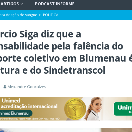
ARTIGOS
PODCAST INFORME
para doação de sangue
POLÍTICA
ento da história no Ideb
X. DESTAQUES
cio Siga diz que a
r desinformação e uso de inteligência artificial
POLÍTICA
sabilidade pela falência do
ra moradores de Blumenau podem pedir serviços de manutenção pela
porte coletivo em Blumenau 
cem em Blumenau nos próximos dias
GERAL
itura e do Sindetranscol
LÍTICA
Alexandre Gonçalves