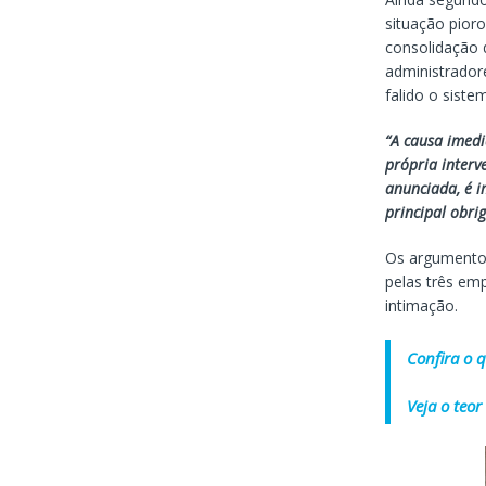
situação pioro
consolidação d
administradore
falido o siste
“A causa imedi
própria interv
anunciada, é 
principal obri
Os argumentos
pelas três em
intimação.
Confira o q
Veja o teo