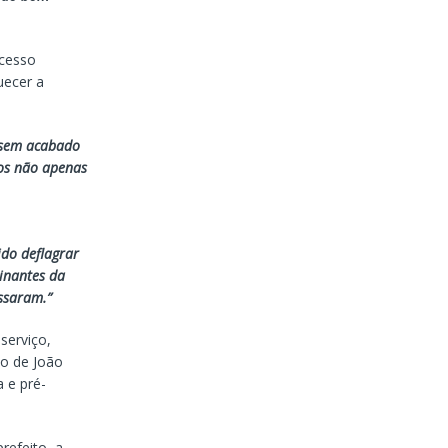
ocesso
uecer a
essem acabado
os não apenas
ido deflagrar
inantes da
essaram.”
serviço,
no de João
 e pré-
refeito, a