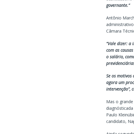
governante.”
Antônio March
administrativ
Câmara Técnic
“Vale dizer: a
com as causas
o salário, com
previdenciária
Se os motivos 
agora um proc
intervenção”, 
Mas o grande
diagnósticada
Paulo Kleinüb
candidato, Na
Ainda segundo