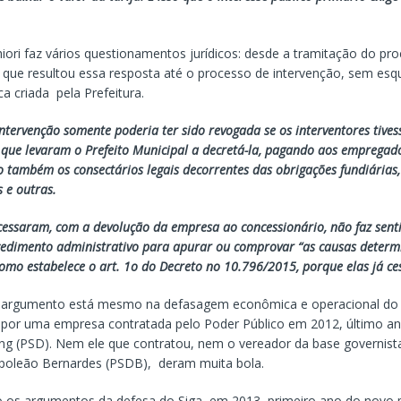
iori faz vários questionamentos jurídicos: desde a tramitação do pr
o que resultou essa resposta até o processo de intervenção, sem esq
a criada pela Prefeitura.
 intervenção somente poderia ter sido revogada se os interventores tiv
 que levaram o Prefeito Municipal a decretá-la, pagando aos empregad
o também os consectários legais decorrentes das obrigações fundiárias,
s e outras.
cessaram, com a devolução da empresa ao concessionário, não faz sent
edimento administrativo para apurar ou comprovar “as causas determ
como estabelece o art. 1o do Decreto no 10.796/2015, porque elas já c
 argumento está mesmo na defasagem econômica e operacional do 
 por uma empresa contratada pelo Poder Público em 2012, último a
ing (PSD). Nem ele que contratou, nem o vereador da base governista
poleão Bernardes (PSDB), deram muita bola.
 os argumentos da defesa do Siga, em 2013, primeiro ano do novo p