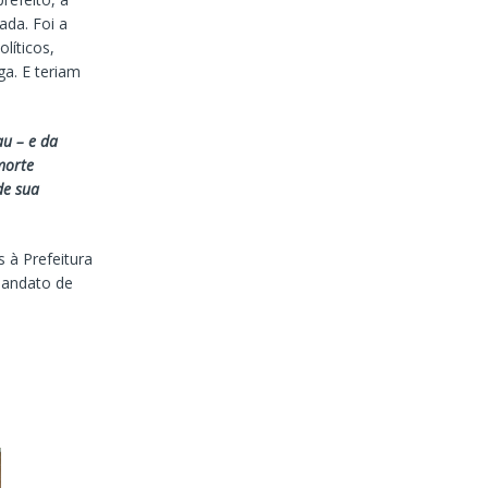
ada. Foi a
líticos,
ga. E teriam
au – e da
morte
de sua
 à Prefeitura
mandato de