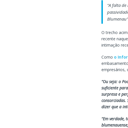
“A falta d
passividade
Blumenau”
O trecho acima
recente naque
intimação rece
Como
o Info
embasamento e
empresários, c
“Ou seja: o Po
suficiente par
surpresa e per
consorciadas.
dizer que a in
“Em verdade, t
blumenauense, 