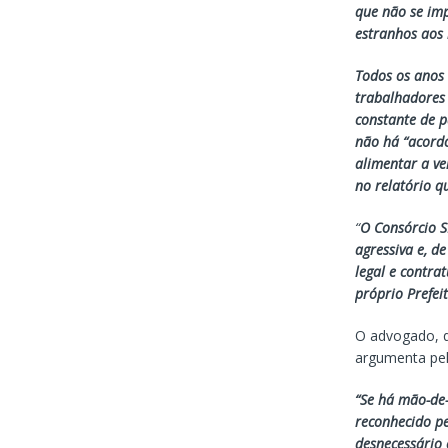
que não se imp
estranhos aos 
Todos os anos 
trabalhadores 
constante de p
não há “acordo
alimentar a ve
no relatório 
“
O Consórcio S
agressiva e, d
legal e contra
próprio Prefei
O advogado, q
argumenta pel
“Se há mão-de
reconhecido pe
desnecessário 