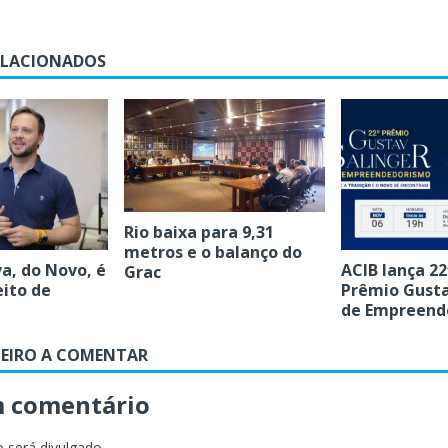
ELACIONADOS
Rio baixa para 9,31
metros e o balanço do
va, do Novo, é
ACIB lança 22
Grac
eito de
Prêmio Gusta
de Empreend
MEIRO A COMENTAR
m comentário
 será divulgado.