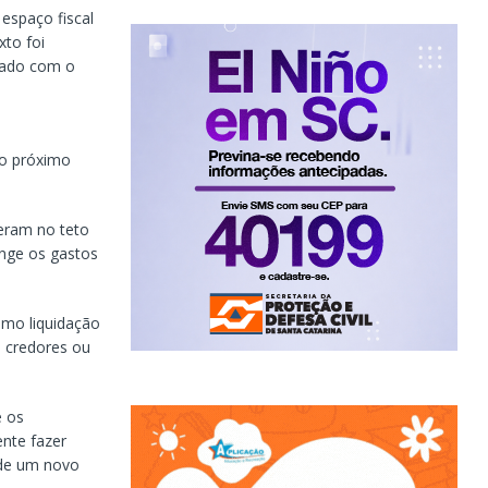
espaço fiscal
xto foi
icado com o
o próximo
veram no teto
inge os gastos
omo liquidação
e credores ou
e os
ente fazer
 de um novo