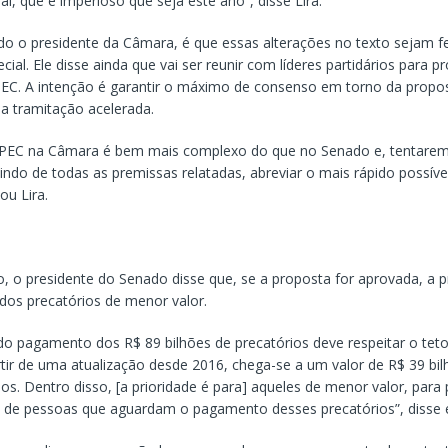
l, que é imperioso que seja este ano”, disse Lira.
do o presidente da Câmara, é que essas alterações no texto sejam fe
ial. Ele disse ainda que vai ser reunir com líderes partidários para 
EC. A intenção é garantir o máximo de consenso em torno da propo
ua tramitação acelerada.
 PEC na Câmara é bem mais complexo do que no Senado e, tentare
indo de todas as premissas relatadas, abreviar o mais rápido possíve
ou Lira.
, o presidente do Senado disse que, se a proposta for aprovada, a pr
os precatórios de menor valor.
do pagamento dos R$ 89 bilhões de precatórios deve respeitar o tet
rtir de uma atualização desde 2016, chega-se a um valor de R$ 39 bi
s. Dentro disso, [a prioridade é para] aqueles de menor valor, para p
de pessoas que aguardam o pagamento desses precatórios”, disse e