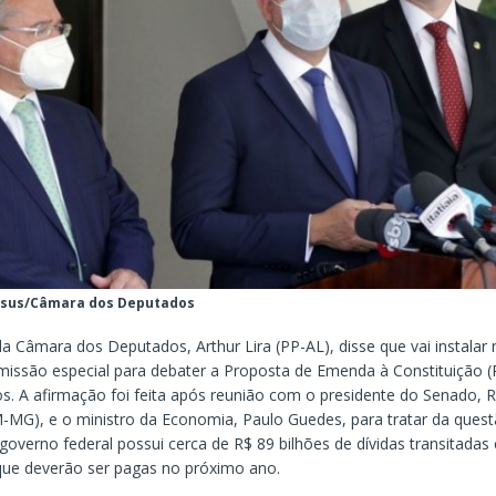
Jesus/Câmara dos Deputados
a Câmara dos Deputados, Arthur Lira (PP-AL), disse que vai instalar 
comissão especial para debater a Proposta de Emenda à Constituição 
os. A afirmação foi feita após reunião com o presidente do Senado, 
MG), e o ministro da Economia, Paulo Guedes, para tratar da quest
overno federal possui cerca de R$ 89 bilhões de dívidas transitadas
 que deverão ser pagas no próximo ano.