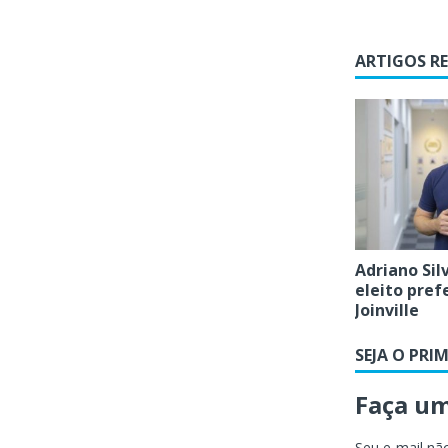
ARTIGOS R
Adriano Sil
eleito pref
Joinville
SEJA O PRI
Faça u
Seu e-mail não