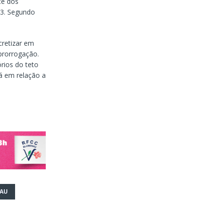
te dos
23. Segundo
cretizar em
 prorrogação.
rios do teto
á em relação a
AU