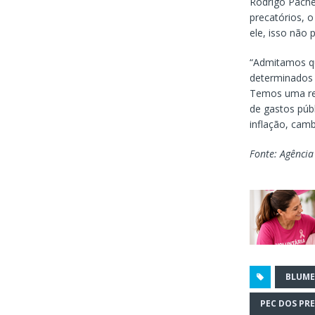
Rodrigo Pache
precatórios, 
ele, isso não 
“Admitamos qu
determinados c
Temos uma rea
de gastos púb
inflação, camb
Fonte: Agência
BLUM
PEC DOS PR