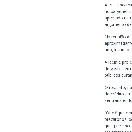
A PEC encamin
no pagamento d
aprovado na C
argumento de 
Na reunião des
aproximadame
ano, levando 
A ideia é pro
de gastos em 
públicos duran
O restante, na
do crédito em
ser transferid
“Que fique cl
precatórios, 
qualquer enco