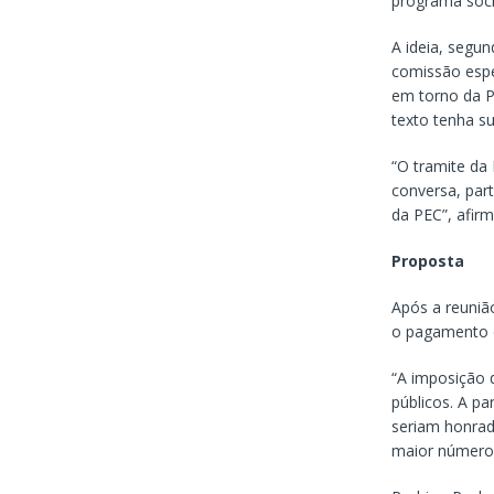
programa socia
A ideia, segun
comissão espec
em torno da P
texto tenha s
“O tramite da
conversa, part
da PEC”, afirm
Proposta
Após a reunião
o pagamento d
“A imposição 
públicos. A pa
seriam honrado
maior número 