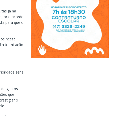
itas já na
propor o acordo
sta para que o
mos nessa
l a tramitação
ioridade seria
o de gastos
lhões que
restigiar o
le.