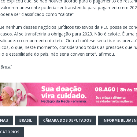
co explicou que, se não houver acordo para o pagamento do restan
o valor remanescente poderia ser transferido para pagamento em 20
poderia ser classificado como “calote”.
e nenhum desses negócios jurídicos taxativos da PEC possa se con
asos. Aí se transferiria a obrigação para 2023. Não é calote. É uma
lidade: o cumprimento do teto. Outra hipótese seria tirar os precató
licos, o que, neste momento, considerando todas as pressões que h
io e estabilidade do país, não seria conveniente”, afirmou.
 Brasil
ENAU
BRASIL
CÂMARA DOS DEPUTADOS
INFORME BLUMEN
ECATÓRIOS