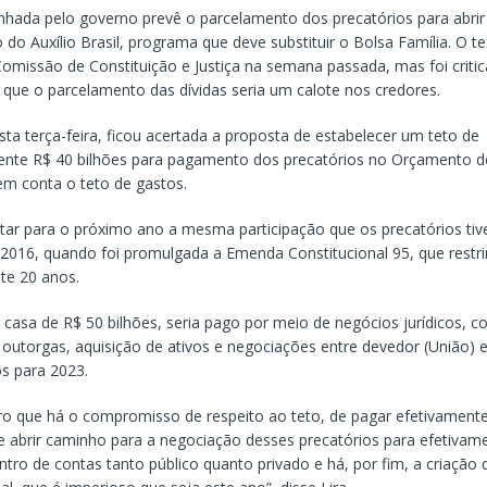
hada pelo governo prevê o parcelamento dos precatórios para abrir 
o Auxílio Brasil, programa que deve substituir o Bolsa Família. O te
omissão de Constituição e Justiça na semana passada, mas foi crit
que o parcelamento das dívidas seria um calote nos credores.
ta terça-feira, ficou acertada a proposta de estabelecer um teto de
nte R$ 40 bilhões para pagamento dos precatórios no Orçamento d
em conta o teto de gastos.
jetar para o próximo ano a mesma participação que os precatórios ti
2016, quando foi promulgada a Emenda Constitucional 95, que restr
te 20 anos.
 casa de R$ 50 bilhões, seria pago por meio de negócios jurídicos, c
 outorgas, aquisição de ativos e negociações entre devedor (União) 
os para 2023.
aro que há o compromisso de respeito ao teto, de pagar efetivament
de abrir caminho para a negociação desses precatórios para efetivam
ntro de contas tanto público quanto privado e há, por fim, a criação