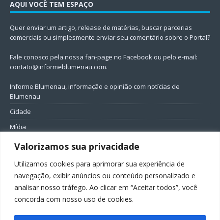
AQUI VOCÊ TEM ESPAÇO
Quer enviar um artigo, release de matérias, buscar parcerias
comerciais ou simplesmente enviar seu comentário sobre o Portal?
Fale conosco pela nossa fan-page no Facebook ou pelo e-mail:
contato@informeblumenau.com
.
Informe Blumenau, informação e opinião com notícias de
Blumenau
Cidade
Mídia
Entretenimento
Valorizamos sua privacidade
Geral
Utilizamos cookies para aprimorar sua experiência de
Política
navegação, exibir anúncios ou conteúdo personalizado e
analisar nosso tráfego. Ao clicar em “Aceitar todos”, você
FIQUE CONECTADO
concorda com nosso uso de cookies.