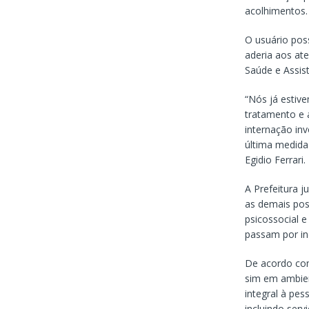
acolhimentos.
O usuário pos
aderia aos at
Saúde e Assist
“Nós já estiv
tratamento e 
internação inv
última medida
Egidio Ferrari.
A Prefeitura 
as demais poss
psicossocial 
passam por in
De acordo com
sim em ambien
integral à pe
incluindo serv