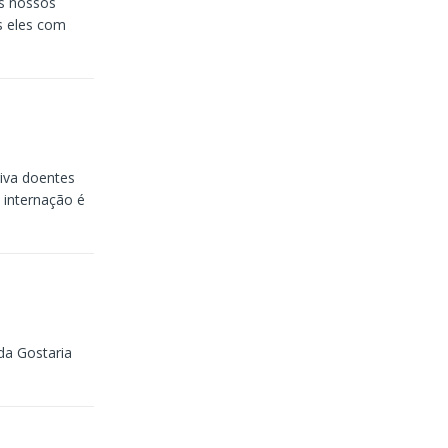
os nossos
s eles com
iva doentes
 internação é
da Gostaria