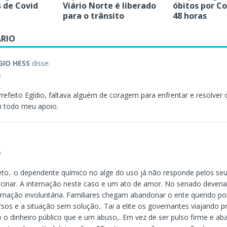
 de Covid
Viário Norte é liberado
óbitos por C
para o trânsito
48 horas
RIO
IO HESS
disse:
8
refeito Egídio, faltava alguém de coragem para enfrentar e resolver
m todo meu apoio.
0
to.. o dependente químico no alge do uso já não responde pelos se
ocinar. A internação neste caso e um ato de amor. No senado deveria
ternação involuntária. Familiares chegam abandonar o ente querido po
sos e a situação sem solução.. Tai a elite os governantes viajando p
o dinheiro público que e um abuso,. Em vez de ser pulso firme e aba