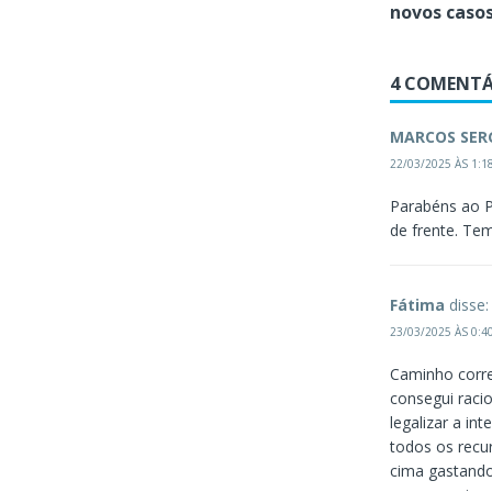
novos casos
4 COMENTÁ
MARCOS SERG
22/03/2025 ÀS 1:1
Parabéns ao P
de frente. Te
Fátima
disse:
23/03/2025 ÀS 0:4
Caminho corre
consegui raci
legalizar a in
todos os recur
cima gastando 