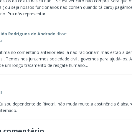
stos da cextta básica não… SE estiver caro não compra. Será que 
s ( ou seja nossos funcionários não comen quando tá caro) pagámo
ário. Pra nós representar.
cida Rodrigues de Andrade
disse:
41
tima no comentário anterior eles já não raciocinam mas estão a der
s . Temos nos juntarmos sociedade civil , governos para ajudá-los. A
de um longo tratamento de resgate humano…
08
Eu sou dependente de Rivotril, não muda muito,a abstinência é absur
nternado.
m comentário