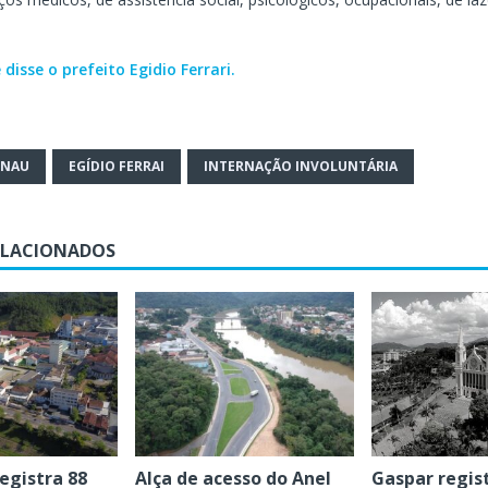
 disse o prefeito Egidio Ferrari.
ENAU
EGÍDIO FERRAI
INTERNAÇÃO INVOLUNTÁRIA
ELACIONADOS
egistra 88
Alça de acesso do Anel
Gaspar regist