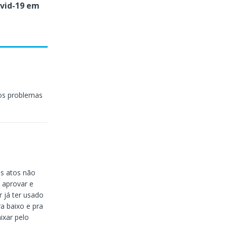
ovid-19 em
 os problemas
us atos não
 aprovar e
r já ter usado
ra baixo e pra
ixar pelo