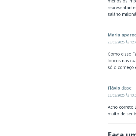
menos os impo
representante
salário milion
Maria apare
23/03/2025 ÀS 12:
Como disse Fá
loucos nas rua
só o começo 
Flávio
disse:
23/03/2025 ÀS 13:
Acho correto.
muito de ser i
Faça u