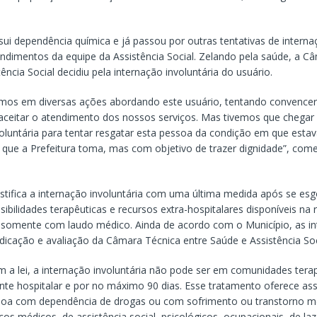
sui dependência química e já passou por outras tentativas de intern
endimentos da equipe da Assistência Social. Zelando pela saúde, a C
ência Social decidiu pela internação involuntária do usuário.
emos em diversas ações abordando este usuário, tentando convencer 
aceitar o atendimento dos nossos serviços. Mas tivemos que chegar
oluntária para tentar resgatar esta pessoa da condição em que estav
 que a Prefeitura toma, mas com objetivo de trazer dignidade”, come
justifica a internação involuntária com uma última medida após se es
ibilidades terapêuticas e recursos extra-hospitalares disponíveis na 
e somente com laudo médico. Ainda de acordo com o Município, as i
dicação e avaliação da Câmara Técnica entre Saúde e Assistência Soc
 a lei, a internação involuntária não pode ser em comunidades tera
te hospitalar e por no máximo 90 dias. Esse tratamento oferece ass
ssoa com dependência de drogas ou com sofrimento ou transtorno m
iços médicos, de assistência social, psicológicos, ocupacionais, de la