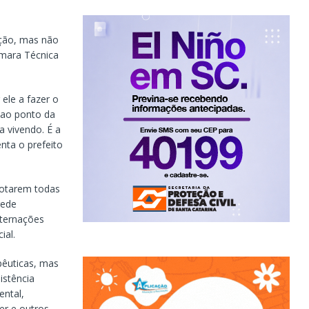
ação, mas não
âmara Técnica
ele a fazer o
 ao ponto da
a vivendo. É a
nta o prefeito
gotarem todas
rede
nternações
ial.
pêuticas, mas
istência
ental,
zer e outros