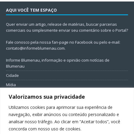
AQUI VOCÊ TEM ESPAÇO
Quer enviar um artigo, release de matérias, buscar parcerias
comerciais ou simplesmente enviar seu comentário sobre o Portal?
Fale conosco pela nossa fan-page no Facebook ou pelo e-mail:
contato@informeblumenau.com
.
Informe Blumenau, informação e opinião com notícias de
Blumenau
Cidade
Mídia
Entretenimento
Valorizamos sua privacidade
Geral
Utilizamos cookies para aprimorar sua experiência de
Política
navegação, exibir anúncios ou conteúdo personalizado e
analisar nosso tráfego. Ao clicar em “Aceitar todos”, você
FIQUE CONECTADO
concorda com nosso uso de cookies.