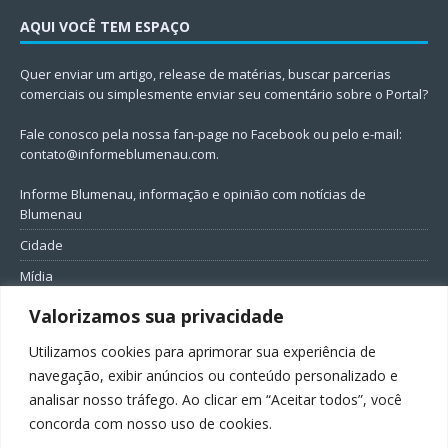
AQUI VOCÊ TEM ESPAÇO
Quer enviar um artigo, release de matérias, buscar parcerias
comerciais ou simplesmente enviar seu comentário sobre o Portal?
Fale conosco pela nossa fan-page no Facebook ou pelo e-mail:
contato@informeblumenau.com
.
Informe Blumenau, informação e opinião com notícias de
Blumenau
Cidade
Mídia
Entretenimento
Valorizamos sua privacidade
Geral
Utilizamos cookies para aprimorar sua experiência de
Política
navegação, exibir anúncios ou conteúdo personalizado e
analisar nosso tráfego. Ao clicar em “Aceitar todos”, você
FIQUE CONECTADO
concorda com nosso uso de cookies.