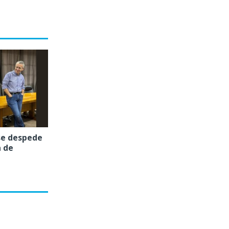
se despede
a de