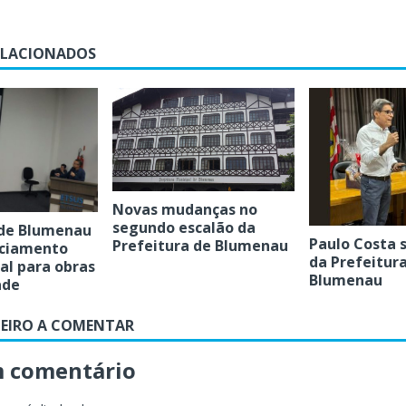
ELACIONADOS
Novas mudanças no
segundo escalão da
 de Blumenau
Paulo Costa 
Prefeitura de Blumenau
nciamento
da Prefeitur
al para obras
Blumenau
ade
MEIRO A COMENTAR
m comentário