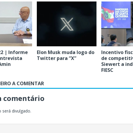
22 | Informe
Elon Musk muda logo do
Incentivo fisc
ntrevista
Twitter para “X”
de competiti
 Amin
Siewert a ind
FIESC
MEIRO A COMENTAR
m comentário
 será divulgado.