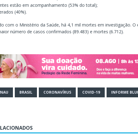
entes estão em acompanhamento (53% do total);
erados (40%).
do com o Ministério da Saúde, há 4,1 mil mortes em investigação. O
aior número de casos confirmados (89.483) e mortes (6.712).
ENAU
BRASIL
CORONAVÍRUS
COVID-19
INFORME BL
ELACIONADOS