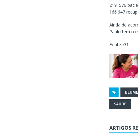
219. 576 paci
166.647 recup
Ainda de acor
Paulo tem o m
Fonte: G1
BLUM
SAÚDE
ARTIGOS R