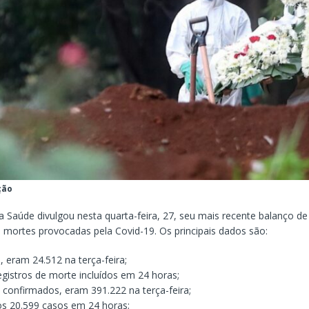
ção
a Saúde divulgou nesta quarta-feira, 27, seu mais recente balanço d
 mortes provocadas pela Covid-19. Os principais dados são:
 eram 24.512 na terça-feira;
gistros de morte incluídos em 24 horas;
 confirmados, eram 391.222 na terça-feira;
os 20.599 casos em 24 horas;