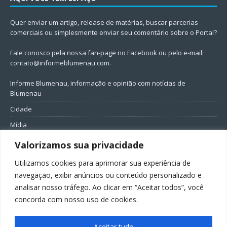
Quer enviar um artigo, release de matérias, buscar parcerias
comerciais ou simplesmente enviar seu comentário sobre o Portal?
Fale conosco pela nossa fan-page no Facebook ou pelo e-mail:
contato@informeblumenau.com
.
Informe Blumenau, informação e opinião com notícias de
Blumenau
Cidade
Mídia
Entretenimento
Valorizamos sua privacidade
Geral
Utilizamos cookies para aprimorar sua experiência de
Política
navegação, exibir anúncios ou conteúdo personalizado e
analisar nosso tráfego. Ao clicar em “Aceitar todos”, você
FIQUE CONECTADO
concorda com nosso uso de cookies.
Aceitar tudo