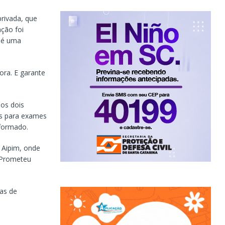
privada, que
ação foi
 é uma
ora. E garante
os dois
os para exames
eformado.
o Aipim, onde
. Prometeu
uas de