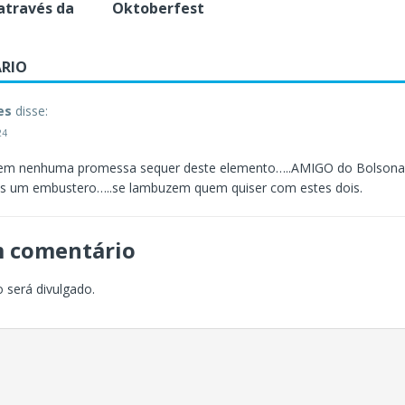
 através da
Oktoberfest
RIO
es
disse:
24
 em nenhuma promessa sequer deste elemento…..AMIGO do Bolsonaro
s um embustero…..se lambuzem quem quiser com estes dois.
m comentário
 será divulgado.