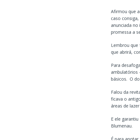
Afirmou que a 
caso consiga, 
anunciada no 
promessa a se
Lembrou que f
que abrirá, co
Para desafoga
ambulatórios 
básicos. O do
Falou da revit
ficava o antig
áreas de laze
E ele garanti
Blumenau.
É para anotar,