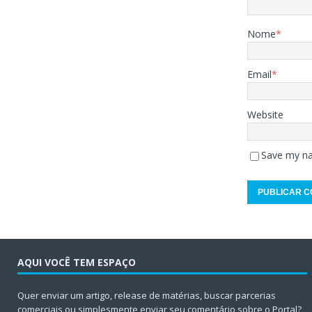
Nome
*
Email
*
Website
Save my na
AQUI VOCÊ TEM ESPAÇO
Quer enviar um artigo, release de matérias, buscar parcerias
comerciais ou simplesmente enviar seu comentário sobre o Portal?