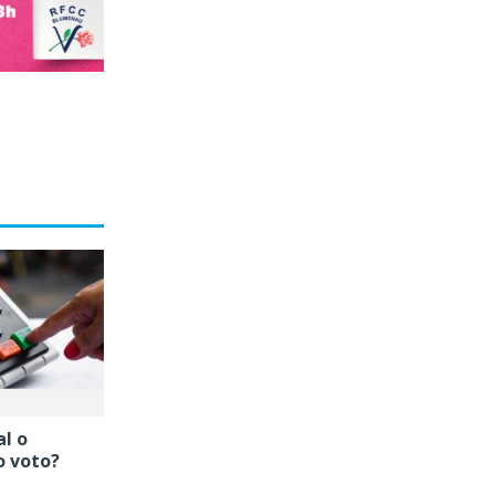
al o
o voto?