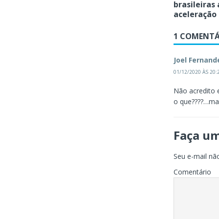
brasileiras
aceleração
1 COMENTÁ
Joel Fernand
01/12/2020 ÀS 20:
Não acredito
o que????…ma
Faça u
Seu e-mail não
Comentário