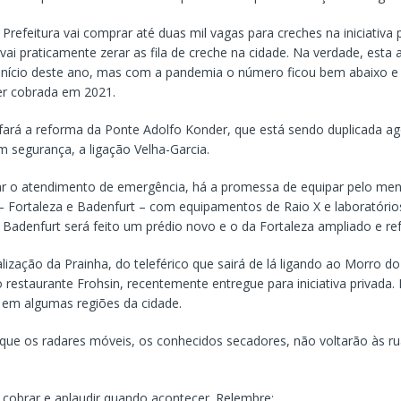
Prefeitura vai comprar até duas mil vagas para creches na iniciativa 
vai praticamente zerar as fila de creche na cidade. Na verdade, esta 
início deste ano, mas com a pandemia o número ficou bem abaixo e
r cobrada em 2021.
ará a reforma da Ponte Adolfo Konder, que está sendo duplicada ag
m segurança, a ligação Velha-Garcia.
r o atendimento de emergência, há a promessa de equipar pelo men
– Fortaleza e Badenfurt – com equipamentos de Raio X e laboratóri
 Badenfurt será feito um prédio novo e o da Fortaleza ampliado e r
alização da Prainha, do teleférico que sairá de lá ligando ao Morro d
o restaurante Frohsin, recentemente entregue para iniciativa privada
r em algumas regiões da cidade.
u que os radares móveis, os conhecidos secadores, não voltarão às r
 cobrar e aplaudir quando acontecer. Relembre: