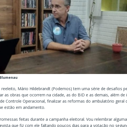
 Blumenau
o reeleito, Mário Hildebrandt (Podemos) tem uma série de desafios pe
nar as obras que ocorrem na cidade, as do BID e as demais, além de 
 de Controle Operacional, finalizar as reformas do ambulatório geral 
que estão em andamento.
romessas feitas durante a campanha eleitoral. Vou relembrar algumas
evista que fiz com ele faltando poucos dias para a votação no segun