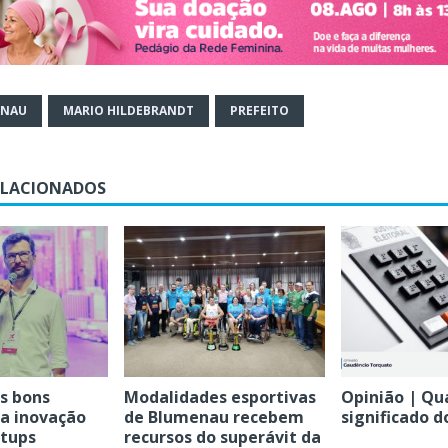
ENAU
MARIO HILDEBRANDT
PREFEITO
ELACIONADOS
s bons
Modalidades esportivas
Opinião | Qu
 a inovação
de Blumenau recebem
significado d
rtups
recursos do superávit da