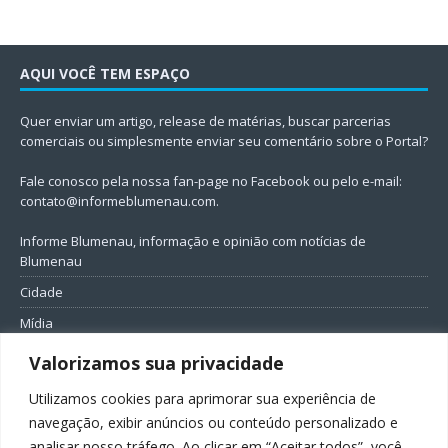
AQUI VOCÊ TEM ESPAÇO
Quer enviar um artigo, release de matérias, buscar parcerias
comerciais ou simplesmente enviar seu comentário sobre o Portal?
Fale conosco pela nossa fan-page no Facebook ou pelo e-mail:
contato@informeblumenau.com
.
Informe Blumenau, informação e opinião com notícias de
Blumenau
Cidade
Mídia
Entretenimento
Valorizamos sua privacidade
Geral
Utilizamos cookies para aprimorar sua experiência de
Política
navegação, exibir anúncios ou conteúdo personalizado e
analisar nosso tráfego. Ao clicar em “Aceitar todos”, você