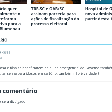
rio quer
TRE-SC e OAB/SC
Hospital de 
oalmente o
assinam parceria para
nova adminis
 reforma
ações de fiscalização do
partir desta 
iva para a
processo eleitoral
 Blumenau
RIO
a
disse:
10
osa e filha se beneficiarem da ajuda emergencial do Governo tamb
icitar senha para idosos em cartório, também não é verdade ?
m comentário
 será divulgado.