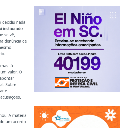
 decidiu nada,
i instaurado
e se vê,
ma denúncia de
 mesmo
io.
 mas já
hum valor. O
 apontar
al. Sobre
ar e
 acusações,
nou. A matéria
ondo um acordo