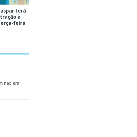
Gaspar terá
tração a
terça-feira
ém não era