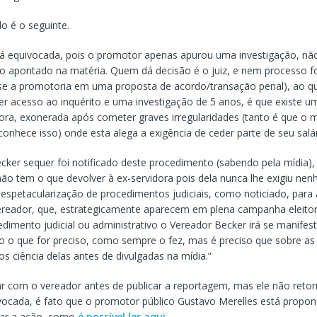
o é o seguinte.
tá equivocada, pois o promotor apenas apurou uma investigação, não
do apontado na matéria. Quem dá decisão é o juiz, e nem processo fo
se a promotoria em uma proposta de acordo/transação penal), ao qu
 acesso ao inquérito e uma investigação de 5 anos, é que existe u
ora, exonerada após cometer graves irregularidades (tanto é que o
econhece isso) onde esta alega a exigência de ceder parte de seu salár
cker sequer foi notificado deste procedimento (sabendo pela mídia),
ão tem o que devolver à ex-servidora pois dela nunca lhe exigiu nen
 espetacularização de procedimentos judiciais, como noticiado, para
 vereador, que, estrategicamente aparecem em plena campanha eleitor
dimento judicial ou administrativo o Vereador Becker irá se manifest
do o que for preciso, como sempre o fez, mas é preciso que sobre as
 ciência delas antes de divulgadas na mídia.”
r com o vereador antes de publicar a reportagem, mas ele não retor
vocada, é fato que o promotor público Gustavo Merelles está prop
zar a ação, como
é possível ler aqui.