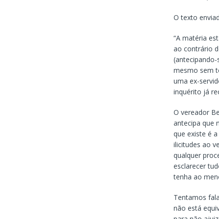
O texto enviad
“A matéria es
ao contrário 
(antecipando-
mesmo sem ter
uma ex-servid
inquérito já r
O vereador Be
antecipa que n
que existe é a
ilicitudes ao
qualquer proce
esclarecer tu
tenha ao menos
Tentamos fala
não está equi
para não ajui