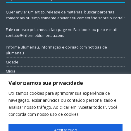
Quer enviar um artigo, release de matérias, buscar parcerias
comerciais ou simplesmente enviar seu comentário sobre o Portal?
Fale conosco pela nossa fan-page no Facebook ou pelo e-mail:
contato@informeblumenau.com
.
Informe Blumenau, informação e opinião com notícias de
Blumenau
Cidade
Mídia
Entretenimento
Valorizamos sua privacidade
Geral
Utilizamos cookies para aprimorar sua experiência de
Política
navegação, exibir anúncios ou conteúdo personalizado e
analisar nosso tráfego. Ao clicar em “Aceitar todos”, você
FIQUE CONECTADO
concorda com nosso uso de cookies.
Aceitar tudo