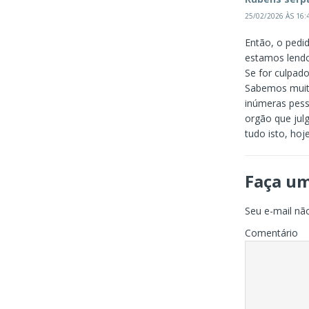
25/02/2026 ÀS 16:
Então, o pedi
estamos lendo
Se for culpado
Sabemos muit
inúmeras pess
orgão que jul
tudo isto, hoj
Faça u
Seu e-mail não
Comentário