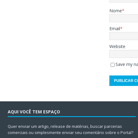
Nome
*
Email
*
Website
Save my na
AQUI VOCÊ TEM ESPAÇO
Quer enviar um artigo, release de matérias, buscar parcerias
comerciais ou simplesmente enviar seu comentário sobre o Portal?