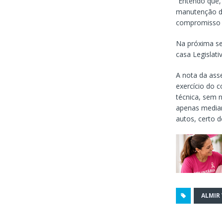
“Entendo que,
manutenção da
compromisso c
Na próxima se
casa Legislativ
A nota da asse
exercício do c
técnica, sem 
apenas mediant
autos, certo d
ALMIR 