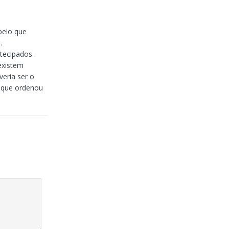
pelo que
.
tecipados .
existem
eria ser o
o que ordenou