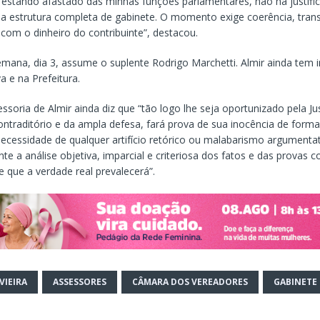
 estando afastado das minhas funções parlamentares, não há justific
 estrutura completa de gabinete. O momento exige coerência, trans
om o dinheiro do contribuinte”, destacou.
mana, dia 3, assume o suplente Rodrigo Marchetti. Almir ainda tem 
a e na Prefeitura.
ssoria de Almir ainda diz que “tão logo lhe seja oportunizado pela Ju
ontraditório e da ampla defesa, fará prova de sua inocência de form
necessidade de qualquer artifício retórico ou malabarismo argumenta
e a análise objetiva, imparcial e criteriosa dos fatos e das provas 
e que a verdade real prevalecerá”.
VIEIRA
ASSESSORES
CÂMARA DOS VEREADORES
GABINETE