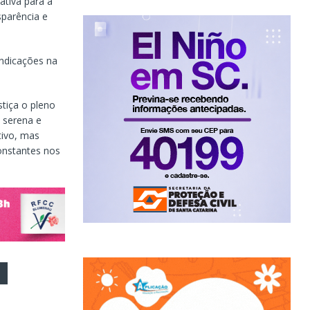
ativa para a
parência e
indicações na
stiça o pleno
a serena e
tivo, mas
constantes nos