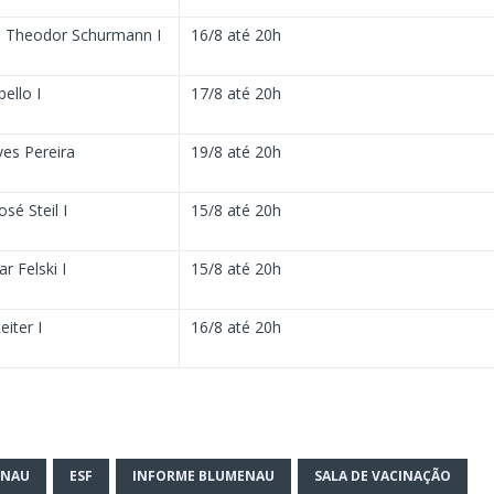
 Theodor Schurmann I
16/8 até 20h
ello I
17/8 até 20h
es Pereira
19/8 até 20h
osé Steil I
15/8 até 20h
 Felski I
15/8 até 20h
iter I
16/8 até 20h
ENAU
ESF
INFORME BLUMENAU
SALA DE VACINAÇÃO