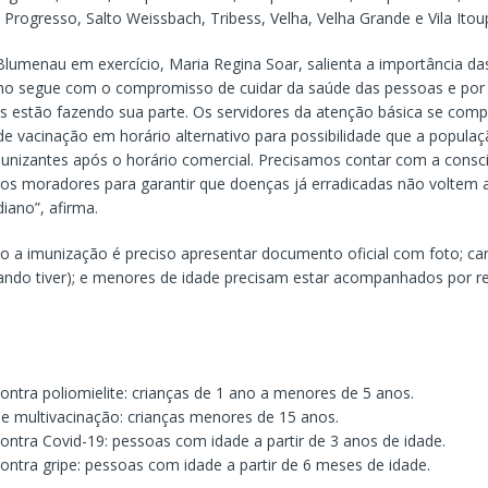
rogresso, Salto Weissbach, Tribess, Velha, Velha Grande e Vila Itou
Blumenau em exercício, Maria Regina Soar, salienta a importância da
o segue com o compromisso de cuidar da saúde das pessoas e por 
s estão fazendo sua parte. Os servidores da atenção básica se co
 de vacinação em horário alternativo para possibilidade que a popula
unizantes após o horário comercial. Precisamos contar com a consc
os moradores para garantir que doenças já erradicadas não voltem a
iano”, afirma.
o a imunização é preciso apresentar documento oficial com foto; car
ando tiver); e menores de idade precisam estar acompanhados por r
ntra poliomielite: crianças de 1 ano a menores de 5 anos.
 multivacinação: crianças menores de 15 anos.
ntra Covid-19: pessoas com idade a partir de 3 anos de idade.
ntra gripe: pessoas com idade a partir de 6 meses de idade.