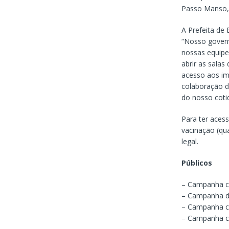
Passo Manso, P
A Prefeita de 
“Nosso govern
nossas equipe
abrir as salas
acesso aos im
colaboração d
do nosso cotid
Para ter acess
vacinação (qu
legal.
Públicos
– Campanha co
– Campanha de
– Campanha co
– Campanha co