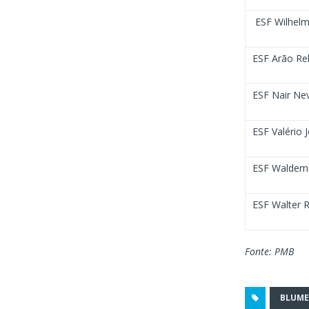
ESF Wilhelm
ESF Arão Reb
ESF Nair Nev
ESF Valério J
ESF Waldemar
ESF Walter Re
Fonte: PMB
BLUM