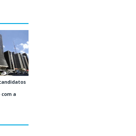
 candidatos
 com a