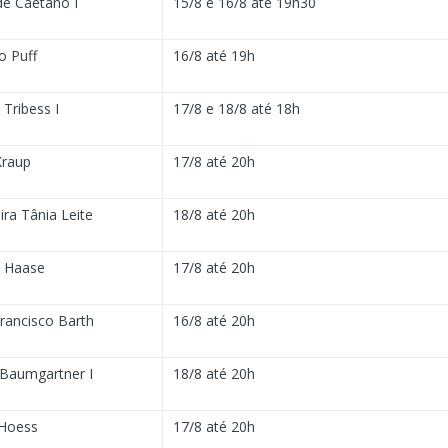
de Caetano I
15/8 e 16/8 até 19h30
 Puff
16/8 até 19h
Tribess I
17/8 e 18/8 até 18h
Kraup
17/8 até 20h
ra Tânia Leite
18/8 até 20h
 Haase
17/8 até 20h
rancisco Barth
16/8 até 20h
 Baumgartner I
18/8 até 20h
 Hoess
17/8 até 20h