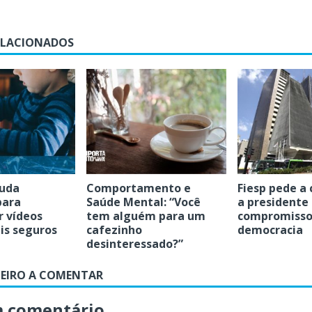
ELACIONADOS
uda
Comportamento e
Fiesp pede a
para
Saúde Mental: “Você
a presidente
 vídeos
tem alguém para um
compromisso
is seguros
cafezinho
democracia
desinteressado?”
MEIRO A COMENTAR
m comentário