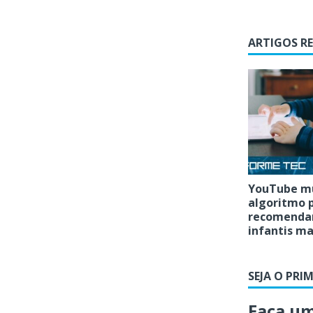
ARTIGOS R
YouTube m
algoritmo 
recomendar
infantis ma
SEJA O PRI
Faça u