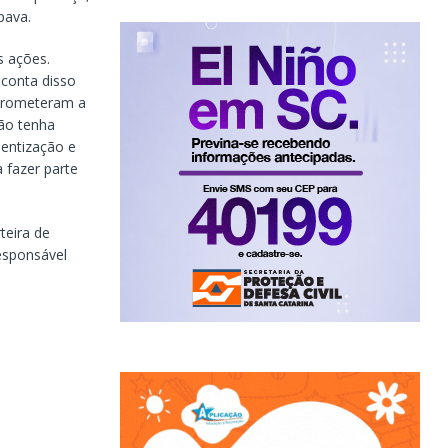
pava.
s ações.
conta disso
mprometeram a
ção tenha
ientização e
 fazer parte
teira de
esponsável