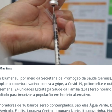
 Martins
de Blumenau, por meio da Secretaria de Promoção da Saúde (Semus),
liar a cobertura vacinal contra a gripe, a Covid-19, poliomielite e o
 semana, 24 unidades Estratégia Saúde da Família (ESF) terão horário
liado para imunizar a população em horário alternativo.
 moradores de 16 bairros serão contemplados. São eles Água Verde, 
 Agrícola, Fidelis, Itoupava Central, Itoupava Norte, Itoupavazinha, N