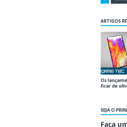
ARTIGOS R
Os lançame
ficar de ol
SEJA O PRI
Faça u