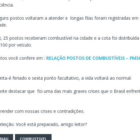
iência.
lguns postos voltaram a atender e longas filas foram registradas em 
ade.
 25 postos receberam combustível na cidade e a cota foi distribuída
100 por veículo.
ostos você confere em :
RELAÇÃO POSTOS DE COMBUSTÍVEIS – PMSC
ta-é feriado e sexta ponto facultativo, a vida voltará ao normal.
nte destacar que foi uma das mais graves crises que o Brasil enfre
ender com nossas crises e contradições.
leição. Você está preparado, amigo leitor?
ENAU
COMBUSTIVEL