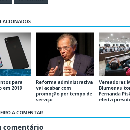
ELACIONADOS
ntos para
Reforma administrativa
Vereadores M
ho em 2019
vai acabar com
Blumenau to
promoção por tempo de
Fernanda Pis
serviço
eleita presid
MEIRO A COMENTAR
m comentário