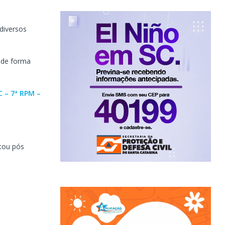
diversos
 de forma
 – 7ª RPM –
ntou pós