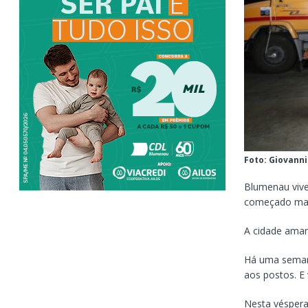
Foto: Giovanni
Blumenau viveu
começado mai
A cidade aman
Há uma semana
aos postos. E
Nesta véspera 