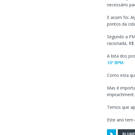
necessário pac
E assim foi. A
pontos da cid
Segundo a PM,
racionada, R$ 
A lista dos p
10º BPM
Como esta quin
Mas é importa
impeachment.
Temos que apr
Este ano tem e
BLUM