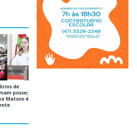
irins de
mam posse;
ke Matoso é
ente